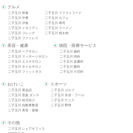
グルメ
二子玉川 和食
二子玉川 ファストフード
二子玉川 中華
二子玉川 カフェ
二子玉川 洋食
二子玉川 寿司
二子玉川 イタリアン
二子玉川 ラーメン
二子玉川 フレンチ
二子玉川 焼き肉
二子玉川 ファミレス
美容・健康
病院・医療サービス
二子玉川 ヘアサロン
二子玉川 歯科
二子玉川 マッサージサロン
二子玉川 内科
二子玉川 エステサロン
二子玉川 皮膚科
二子玉川 ネイルサロン
二子玉川 眼科
二子玉川 フィットネス
二子玉川 小児科
おけいこ
スポーツ
二子玉川 英会話
二子玉川 ゴルフ
二子玉川 音楽 ダンス
二子玉川 水泳・プール
二子玉川 幼児向け
二子玉川 テニス
二子玉川 自動車教習
二子玉川 野球
二子玉川 美容・資格
その他
二子玉川 シェアオフィス