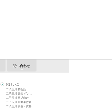
問い合わせ
おけいこ
二子玉川 英会話
二子玉川 音楽 ダンス
二子玉川 幼児向け
二子玉川 自動車教習
二子玉川 美容・資格