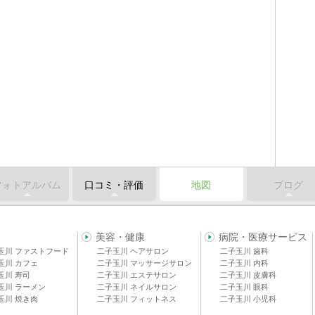
フォトアルバム
口コミ・評価
地図
ブログ
美容・健康
病院・医療サービス
玉川 ファストフード
二子玉川 ヘアサロン
二子玉川 歯科
玉川 カフェ
二子玉川 マッサージサロン
二子玉川 内科
玉川 寿司
二子玉川 エステサロン
二子玉川 皮膚科
玉川 ラーメン
二子玉川 ネイルサロン
二子玉川 眼科
玉川 焼き肉
二子玉川 フィットネス
二子玉川 小児科