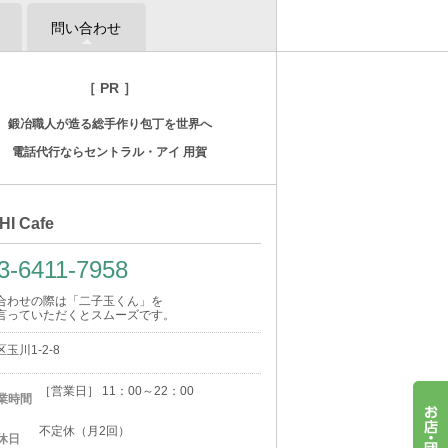
問い合わせ
［ PR ］
鍛冶職人が造る総手作り包丁を世界へ
電話代行ならセントラル・アイ 用賀
HI Cafe
3-6411-7958
合わせの際は「二子玉くん」を
言っていただくとスムーズです。
玉川1-2-8
［営業日］ 11：00～22：00
業時間
不定休（月2回）
休日