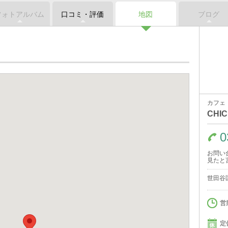
フォトアルバム
口コミ・評価
地図
ブログ
カフェ
CHIC
0
お問い
見たと
世田谷区
営
定