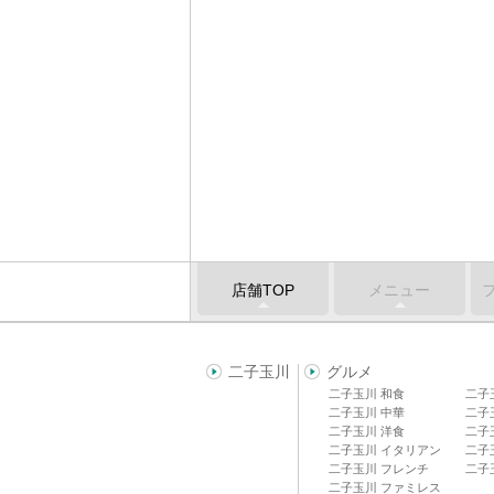
店舗TOP
メニュー
二子玉川
グルメ
二子玉川 和食
二子
二子玉川 中華
二子
二子玉川 洋食
二子
二子玉川 イタリアン
二子
二子玉川 フレンチ
二子
二子玉川 ファミレス