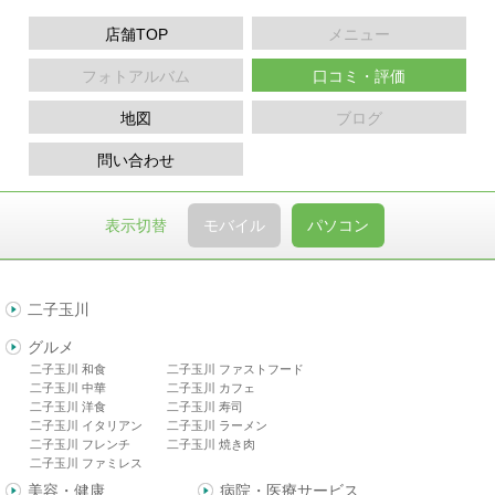
店舗TOP
メニュー
フォトアルバム
口コミ・評価
地図
ブログ
問い合わせ
表示切替
モバイル
パソコン
二子玉川
グルメ
二子玉川 和食
二子玉川 ファストフード
二子玉川 中華
二子玉川 カフェ
二子玉川 洋食
二子玉川 寿司
二子玉川 イタリアン
二子玉川 ラーメン
二子玉川 フレンチ
二子玉川 焼き肉
二子玉川 ファミレス
美容・健康
病院・医療サービス