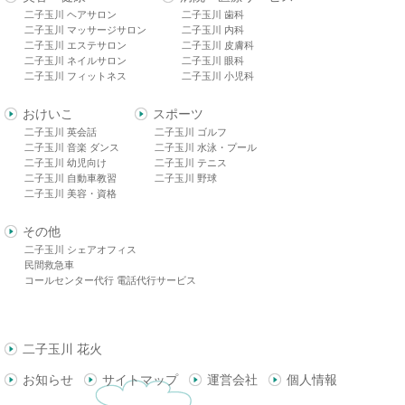
二子玉川 ヘアサロン
二子玉川 歯科
二子玉川 マッサージサロン
二子玉川 内科
二子玉川 エステサロン
二子玉川 皮膚科
二子玉川 ネイルサロン
二子玉川 眼科
二子玉川 フィットネス
二子玉川 小児科
おけいこ
スポーツ
二子玉川 英会話
二子玉川 ゴルフ
二子玉川 音楽 ダンス
二子玉川 水泳・プール
二子玉川 幼児向け
二子玉川 テニス
二子玉川 自動車教習
二子玉川 野球
二子玉川 美容・資格
その他
二子玉川 シェアオフィス
民間救急車
コールセンター代行 電話代行サービス
二子玉川 花火
お知らせ
サイトマップ
運営会社
個人情報