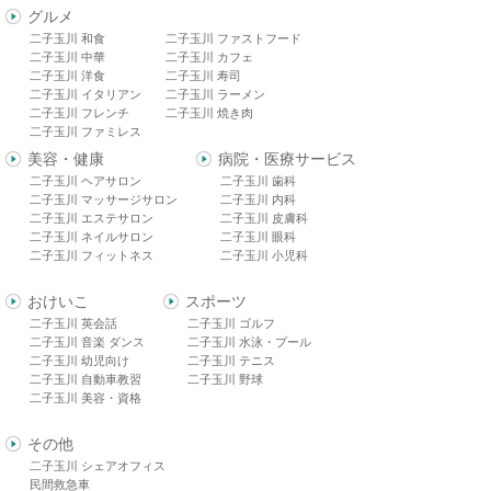
グルメ
二子玉川 和食
二子玉川 ファストフード
二子玉川 中華
二子玉川 カフェ
二子玉川 洋食
二子玉川 寿司
二子玉川 イタリアン
二子玉川 ラーメン
二子玉川 フレンチ
二子玉川 焼き肉
二子玉川 ファミレス
美容・健康
病院・医療サービス
二子玉川 ヘアサロン
二子玉川 歯科
二子玉川 マッサージサロン
二子玉川 内科
二子玉川 エステサロン
二子玉川 皮膚科
二子玉川 ネイルサロン
二子玉川 眼科
二子玉川 フィットネス
二子玉川 小児科
おけいこ
スポーツ
二子玉川 英会話
二子玉川 ゴルフ
二子玉川 音楽 ダンス
二子玉川 水泳・プール
二子玉川 幼児向け
二子玉川 テニス
二子玉川 自動車教習
二子玉川 野球
二子玉川 美容・資格
その他
二子玉川 シェアオフィス
民間救急車