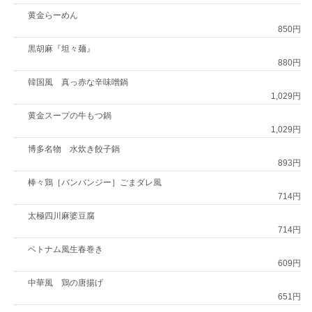
黄金らーめん
850円
黒胡麻『坦々麺』
880円
韓国風 真っ赤な辛味噌鍋
1,029円
黄金スープの牛もつ鍋
1,029円
博多名物 水炊き餃子鍋
893円
棒々鶏［バンバンジー］ごまダレ風
714円
太極四川麻婆豆腐
714円
ベトナム風生春巻き
609円
中華風 鶏の唐揚げ
651円