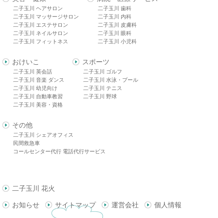
二子玉川 ヘアサロン
二子玉川 歯科
二子玉川 マッサージサロン
二子玉川 内科
二子玉川 エステサロン
二子玉川 皮膚科
二子玉川 ネイルサロン
二子玉川 眼科
二子玉川 フィットネス
二子玉川 小児科
おけいこ
スポーツ
二子玉川 英会話
二子玉川 ゴルフ
二子玉川 音楽 ダンス
二子玉川 水泳・プール
二子玉川 幼児向け
二子玉川 テニス
二子玉川 自動車教習
二子玉川 野球
二子玉川 美容・資格
その他
二子玉川 シェアオフィス
民間救急車
コールセンター代行 電話代行サービス
二子玉川 花火
お知らせ
サイトマップ
運営会社
個人情報