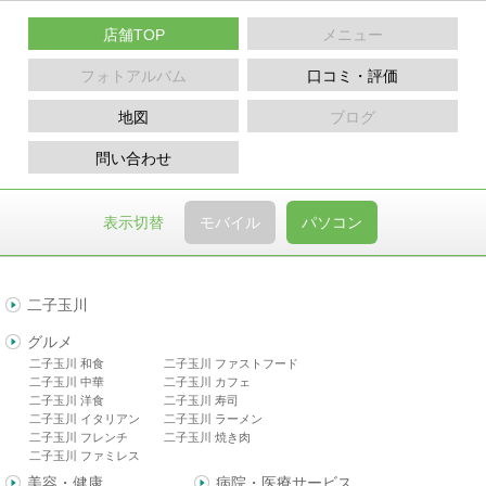
店舗TOP
メニュー
フォトアルバム
口コミ・評価
地図
ブログ
問い合わせ
表示切替
モバイル
パソコン
二子玉川
グルメ
二子玉川 和食
二子玉川 ファストフード
二子玉川 中華
二子玉川 カフェ
二子玉川 洋食
二子玉川 寿司
二子玉川 イタリアン
二子玉川 ラーメン
二子玉川 フレンチ
二子玉川 焼き肉
二子玉川 ファミレス
美容・健康
病院・医療サービス