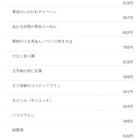
819円
黄金のふかひれチャーハン
997円
あひる自慢の黄金らーめん
682円
豚肉のうま煮あん パリパリ焼きそば
788円
汁なし担々麺
819円
玉手箱の杏仁豆腐
399円
すり胡麻のココナッツプリン
441円
生ビール（中ジョッキ）
504円
ハウスワイン
399円
紹興酒
630円