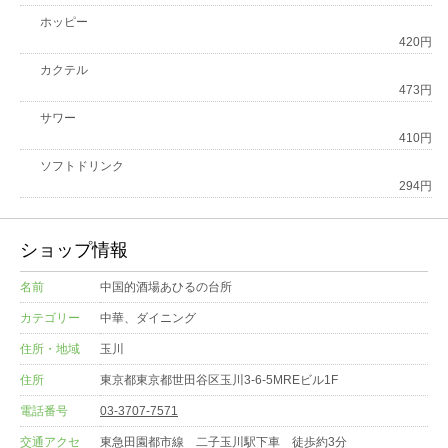
ホッピー
420円
カクテル
473円
サワー
410円
ソフトドリンク
294円
ショップ情報
名前
中国的酒場あひるの台所
カテゴリー
中華、ダイニング
住所・地域
玉川
住所
東京都東京都世田谷区玉川3-6-5MREビル1F
電話番号
03-3707-7571
交通アクセ
東急田園都市線 二子玉川駅下車 徒歩約3分