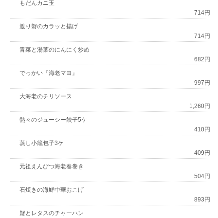
もだんカニ玉
714円
渡り蟹のカラッと揚げ
714円
青菜と湯葉のにんにく炒め
682円
でっかい『海老マヨ』
997円
大海老のチリソース
1,260円
熱々のジューシー餃子5ケ
410円
蒸し小籠包子3ケ
409円
元祖えんぴつ海老春巻き
504円
石焼きの海鮮中華おこげ
893円
蟹とレタスのチャーハン