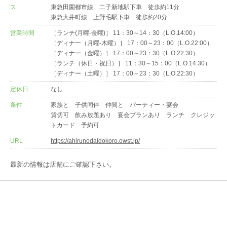
ス
東急田園都市線 二子新地駅下車 徒歩約11分
東急大井町線 上野毛駅下車 徒歩約20分
営業時間
［ランチ(月曜-金曜)］ 11：30～14：30（L.O.14:00）
［ディナー（月曜-木曜）］ 17：00～23：00（L.O.22:00）
［ディナー（金曜）］ 17：00～23：30（L.O.22:30）
［ランチ（休日・祝日）］ 11：30～15：00（L.O.14:30）
［ディナー（土曜）］ 17：00～23：30（L.O.22:30）
定休日
なし
条件
家族と 子供同伴 仲間と パーティー・宴会
貸切可 飲み放題あり 宴会プランあり ランチ クレジッ
トカード 予約可
URL
https://ahirunodaidokoro.owst.jp/
最新の情報は店舗にご確認下さい。