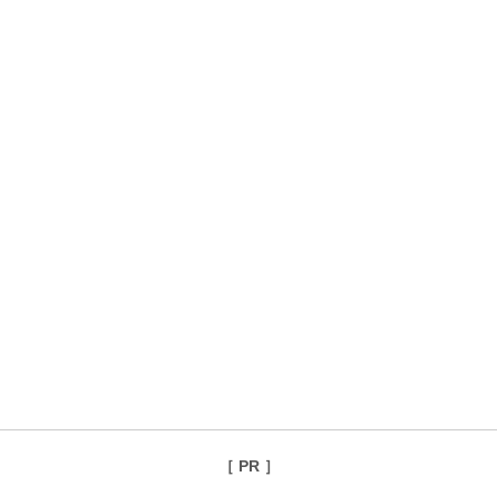
［ PR ］