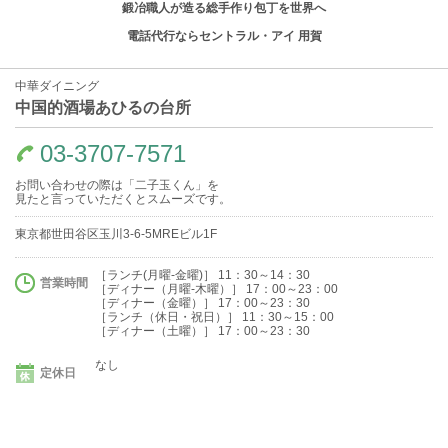
鍛冶職人が造る総手作り包丁を世界へ
電話代行ならセントラル・アイ 用賀
中華ダイニング
中国的酒場あひるの台所
03-3707-7571
お問い合わせの際は「二子玉くん」を
見たと言っていただくとスムーズです。
東京都世田谷区玉川3-6-5MREビル1F
［ランチ(月曜-金曜)］ 11：30～14：30
営業時間
［ディナー（月曜-木曜）］ 17：00～23：00
［ディナー（金曜）］ 17：00～23：30
［ランチ（休日・祝日）］ 11：30～15：00
［ディナー（土曜）］ 17：00～23：30
なし
定休日