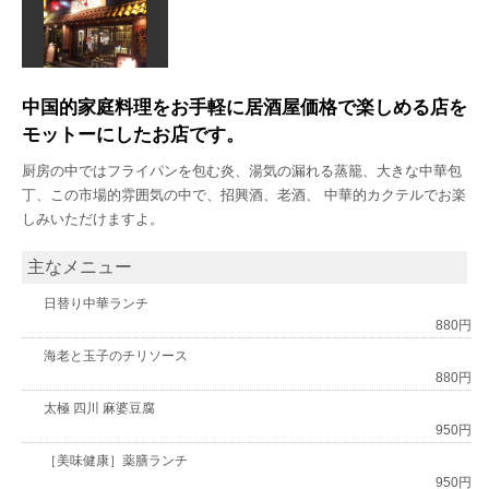
中国的家庭料理をお手軽に居酒屋価格で楽しめる店を
モットーにしたお店です。
厨房の中ではフライパンを包む炎、湯気の漏れる蒸籠、大きな中華包
丁、この市場的雰囲気の中で、招興酒、老酒、 中華的カクテルでお楽
しみいただけますよ。
主なメニュー
日替り中華ランチ
880円
海老と玉子のチリソース
880円
太極 四川 麻婆豆腐
950円
［美味健康］薬膳ランチ
950円