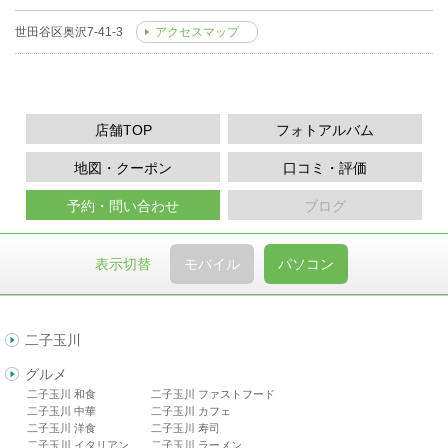
世田谷区奥沢7-41-3
アクセスマップ
店舗TOP
フォトアルバム
地図・クーポン
口コミ・評価
予約・問い合わせ
ブログ
表示切替
モバイル
パソコン
二子玉川
グルメ
二子玉川 和食
二子玉川 ファストフード
二子玉川 中華
二子玉川 カフェ
二子玉川 洋食
二子玉川 寿司
二子玉川 イタリアン
二子玉川 ラーメン