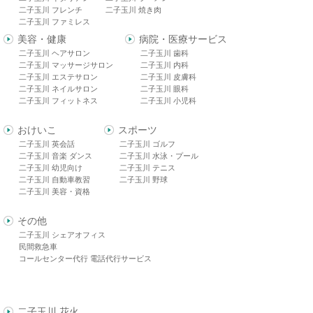
二子玉川 フレンチ
二子玉川 焼き肉
二子玉川 ファミレス
美容・健康
病院・医療サービス
二子玉川 ヘアサロン
二子玉川 歯科
二子玉川 マッサージサロン
二子玉川 内科
二子玉川 エステサロン
二子玉川 皮膚科
二子玉川 ネイルサロン
二子玉川 眼科
二子玉川 フィットネス
二子玉川 小児科
おけいこ
スポーツ
二子玉川 英会話
二子玉川 ゴルフ
二子玉川 音楽 ダンス
二子玉川 水泳・プール
二子玉川 幼児向け
二子玉川 テニス
二子玉川 自動車教習
二子玉川 野球
二子玉川 美容・資格
その他
二子玉川 シェアオフィス
民間救急車
コールセンター代行 電話代行サービス
二子玉川 花火