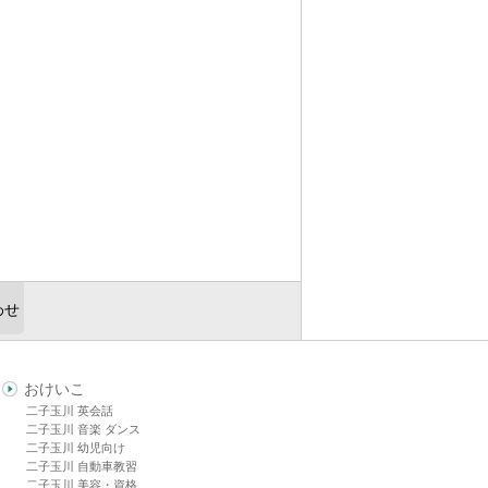
わせ
おけいこ
二子玉川 英会話
二子玉川 音楽 ダンス
二子玉川 幼児向け
二子玉川 自動車教習
二子玉川 美容・資格