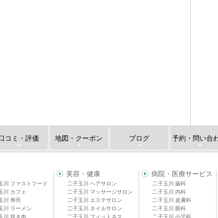
口コミ・評価
地図・クーポン
ブログ
予約・問い合
美容・健康
病院・医療サービス
玉川 ファストフード
二子玉川 ヘアサロン
二子玉川 歯科
玉川 カフェ
二子玉川 マッサージサロン
二子玉川 内科
玉川 寿司
二子玉川 エステサロン
二子玉川 皮膚科
玉川 ラーメン
二子玉川 ネイルサロン
二子玉川 眼科
玉川 焼き肉
二子玉川 フィットネス
二子玉川 小児科