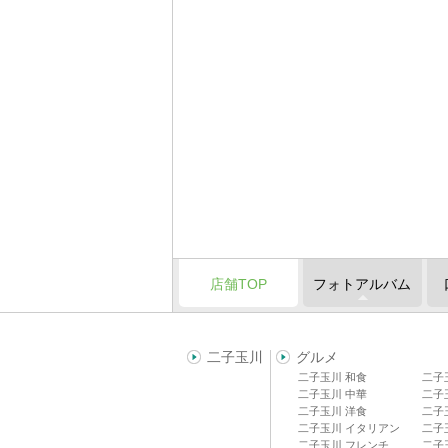
店舗TOP
フォトアルバム
二子玉川
グルメ
二子玉川 和食
二子
二子玉川 中華
二子
二子玉川 洋食
二子
二子玉川 イタリアン
二子
二子玉川 フレンチ
二子