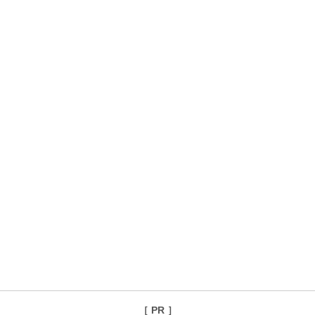
［ PR ］