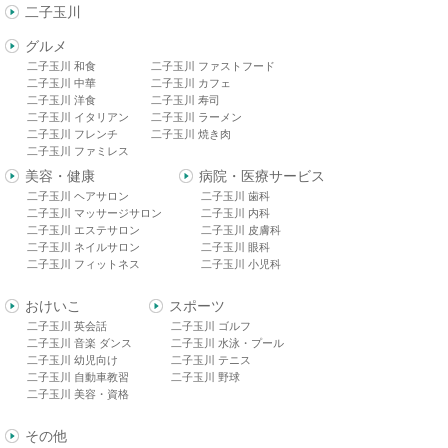
二子玉川
グルメ
二子玉川 和食
二子玉川 ファストフード
二子玉川 中華
二子玉川 カフェ
二子玉川 洋食
二子玉川 寿司
二子玉川 イタリアン
二子玉川 ラーメン
二子玉川 フレンチ
二子玉川 焼き肉
二子玉川 ファミレス
美容・健康
病院・医療サービス
二子玉川 ヘアサロン
二子玉川 歯科
二子玉川 マッサージサロン
二子玉川 内科
二子玉川 エステサロン
二子玉川 皮膚科
二子玉川 ネイルサロン
二子玉川 眼科
二子玉川 フィットネス
二子玉川 小児科
おけいこ
スポーツ
二子玉川 英会話
二子玉川 ゴルフ
二子玉川 音楽 ダンス
二子玉川 水泳・プール
二子玉川 幼児向け
二子玉川 テニス
二子玉川 自動車教習
二子玉川 野球
二子玉川 美容・資格
その他