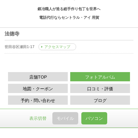
鍛冶職人が造る総手作り包丁を世界へ
電話代行ならセントラル・アイ 用賀
法徳寺
世田谷区瀬田1-17
アクセスマップ
店舗TOP
フォトアルバム
地図・クーポン
口コミ・評価
予約・問い合わせ
ブログ
表示切替
モバイル
パソコン