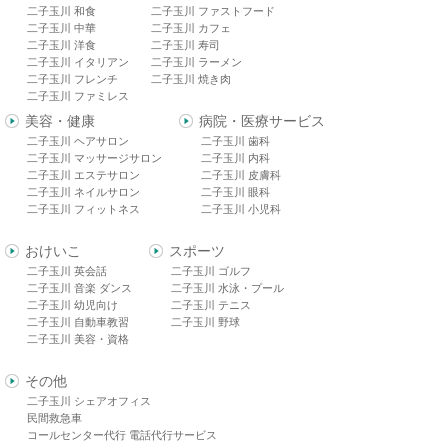
二子玉川 和食
二子玉川 ファストフード
二子玉川 中華
二子玉川 カフェ
二子玉川 洋食
二子玉川 寿司
二子玉川 イタリアン
二子玉川 ラーメン
二子玉川 フレンチ
二子玉川 焼き肉
二子玉川 ファミレス
美容・健康
病院・医療サービス
二子玉川 ヘアサロン
二子玉川 歯科
二子玉川 マッサージサロン
二子玉川 内科
二子玉川 エステサロン
二子玉川 皮膚科
二子玉川 ネイルサロン
二子玉川 眼科
二子玉川 フィットネス
二子玉川 小児科
おけいこ
スポーツ
二子玉川 英会話
二子玉川 ゴルフ
二子玉川 音楽 ダンス
二子玉川 水泳・プール
二子玉川 幼児向け
二子玉川 テニス
二子玉川 自動車教習
二子玉川 野球
二子玉川 美容・資格
その他
二子玉川 シェアオフィス
民間救急車
コールセンター代行 電話代行サービス