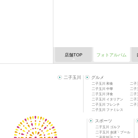
店舗TOP
フォトアルバム
二子玉川
グルメ
二子玉川 和食
二子
二子玉川 中華
二子
二子玉川 洋食
二子
二子玉川 イタリアン
二子
二子玉川 フレンチ
二子
二子玉川 ファミレス
スポーツ
二子玉川 ゴルフ
二子玉川 水泳・プール
二子玉川 テニス