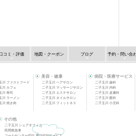
口コミ・評価
地図・クーポン
ブログ
予約・問い合
美容・健康
病院・医療サービス
玉川 ファストフード
二子玉川 ヘアサロン
二子玉川 歯科
玉川 カフェ
二子玉川 マッサージサロン
二子玉川 内科
玉川 寿司
二子玉川 エステサロン
二子玉川 皮膚科
玉川 ラーメン
二子玉川 ネイルサロン
二子玉川 眼科
玉川 焼き肉
二子玉川 フィットネス
二子玉川 小児科
その他
二子玉川 シェアオフィス
民間救急車
コールセンター代行 電話代行サービス