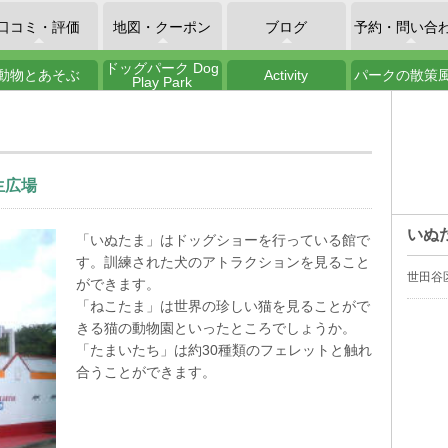
口コミ・評価
地図・クーポン
ブログ
予約・問い合
ドッグパーク Dog
動物とあそぶ
Activity
パークの散策
Play Park
生広場
いぬ
「いぬたま」はドッグショーを行っている館で
す。訓練された犬のアトラクションを見ること
世田谷区
ができます。
「ねこたま」は世界の珍しい猫を見ることがで
きる猫の動物園といったところでしょうか。
「たまいたち」は約30種類のフェレットと触れ
合うことができます。