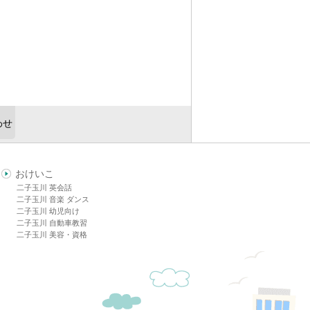
わせ
おけいこ
二子玉川 英会話
二子玉川 音楽 ダンス
二子玉川 幼児向け
二子玉川 自動車教習
二子玉川 美容・資格