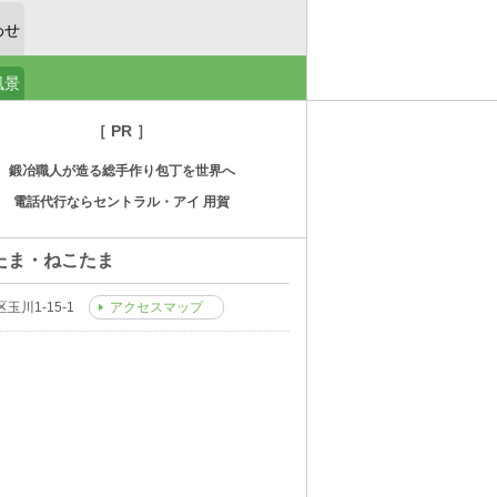
わせ
風景
［ PR ］
鍛冶職人が造る総手作り包丁を世界へ
電話代行ならセントラル・アイ 用賀
たま・ねこたま
玉川1-15-1
アクセスマップ