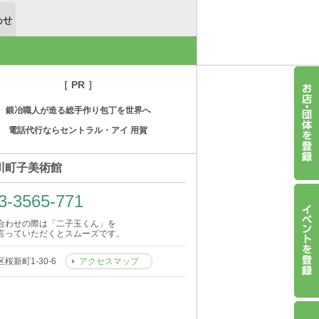
わせ
［ PR ］
鍛冶職人が造る総手作り包丁を世界へ
電話代行ならセントラル・アイ 用賀
川町子美術館
3-3565-771
合わせの際は「二子玉くん」を
言っていただくとスムーズです。
桜新町1-30-6
アクセスマップ