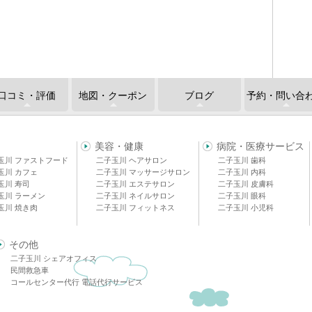
口コミ・評価
地図・クーポン
ブログ
予約・問い合
美容・健康
病院・医療サービス
玉川 ファストフード
二子玉川 ヘアサロン
二子玉川 歯科
玉川 カフェ
二子玉川 マッサージサロン
二子玉川 内科
玉川 寿司
二子玉川 エステサロン
二子玉川 皮膚科
玉川 ラーメン
二子玉川 ネイルサロン
二子玉川 眼科
玉川 焼き肉
二子玉川 フィットネス
二子玉川 小児科
その他
二子玉川 シェアオフィス
民間救急車
コールセンター代行 電話代行サービス