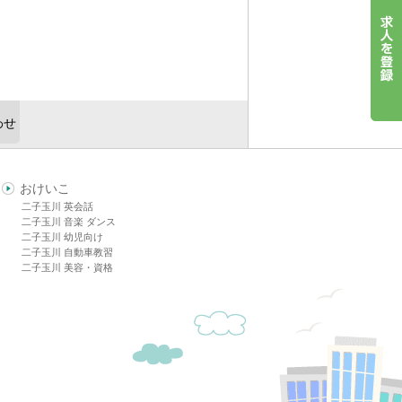
わせ
おけいこ
二子玉川 英会話
二子玉川 音楽 ダンス
二子玉川 幼児向け
二子玉川 自動車教習
二子玉川 美容・資格