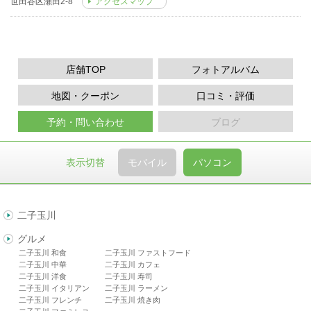
世田谷区瀬田2-8
アクセスマップ
店舗TOP
フォトアルバム
地図・クーポン
口コミ・評価
予約・問い合わせ
ブログ
表示切替
モバイル
パソコン
二子玉川
グルメ
二子玉川 和食
二子玉川 ファストフード
二子玉川 中華
二子玉川 カフェ
二子玉川 洋食
二子玉川 寿司
二子玉川 イタリアン
二子玉川 ラーメン
二子玉川 フレンチ
二子玉川 焼き肉