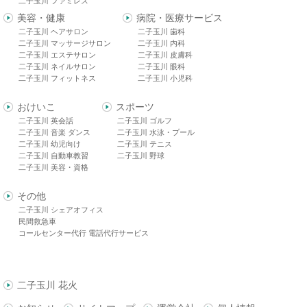
二子玉川 ファミレス
美容・健康
病院・医療サービス
二子玉川 ヘアサロン
二子玉川 歯科
二子玉川 マッサージサロン
二子玉川 内科
二子玉川 エステサロン
二子玉川 皮膚科
二子玉川 ネイルサロン
二子玉川 眼科
二子玉川 フィットネス
二子玉川 小児科
おけいこ
スポーツ
二子玉川 英会話
二子玉川 ゴルフ
二子玉川 音楽 ダンス
二子玉川 水泳・プール
二子玉川 幼児向け
二子玉川 テニス
二子玉川 自動車教習
二子玉川 野球
二子玉川 美容・資格
その他
二子玉川 シェアオフィス
民間救急車
コールセンター代行 電話代行サービス
二子玉川 花火