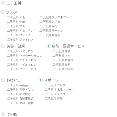
二子玉川
グルメ
二子玉川 和食
二子玉川 ファストフード
二子玉川 中華
二子玉川 カフェ
二子玉川 洋食
二子玉川 寿司
二子玉川 イタリアン
二子玉川 ラーメン
二子玉川 フレンチ
二子玉川 焼き肉
二子玉川 ファミレス
美容・健康
病院・医療サービス
二子玉川 ヘアサロン
二子玉川 歯科
二子玉川 マッサージサロン
二子玉川 内科
二子玉川 エステサロン
二子玉川 皮膚科
二子玉川 ネイルサロン
二子玉川 眼科
二子玉川 フィットネス
二子玉川 小児科
おけいこ
スポーツ
二子玉川 英会話
二子玉川 ゴルフ
二子玉川 音楽 ダンス
二子玉川 水泳・プール
二子玉川 幼児向け
二子玉川 テニス
二子玉川 自動車教習
二子玉川 野球
二子玉川 美容・資格
その他