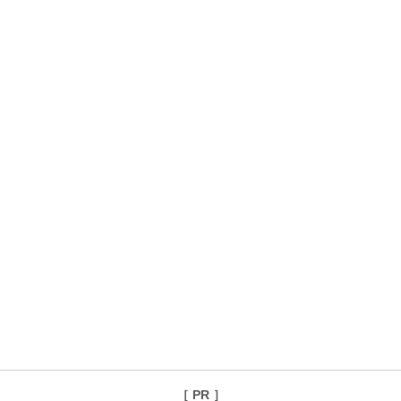
［ PR ］