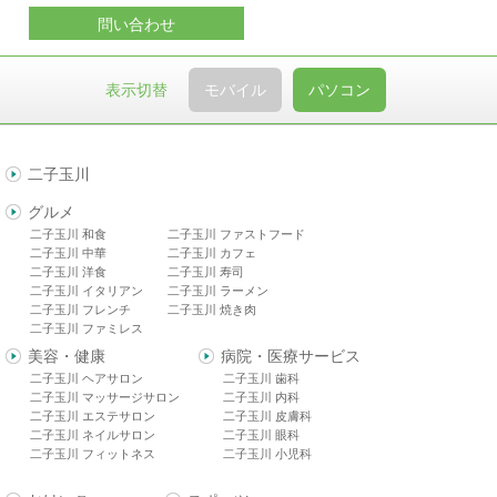
問い合わせ
表示切替
モバイル
パソコン
二子玉川
グルメ
二子玉川 和食
二子玉川 ファストフード
二子玉川 中華
二子玉川 カフェ
二子玉川 洋食
二子玉川 寿司
二子玉川 イタリアン
二子玉川 ラーメン
二子玉川 フレンチ
二子玉川 焼き肉
二子玉川 ファミレス
美容・健康
病院・医療サービス
二子玉川 ヘアサロン
二子玉川 歯科
二子玉川 マッサージサロン
二子玉川 内科
二子玉川 エステサロン
二子玉川 皮膚科
二子玉川 ネイルサロン
二子玉川 眼科
二子玉川 フィットネス
二子玉川 小児科