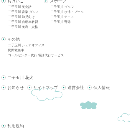
おけいこ
スポーツ
二子玉川 英会話
二子玉川 ゴルフ
二子玉川 音楽 ダンス
二子玉川 水泳・プール
二子玉川 幼児向け
二子玉川 テニス
二子玉川 自動車教習
二子玉川 野球
二子玉川 美容・資格
その他
二子玉川 シェアオフィス
民間救急車
コールセンター代行 電話代行サービス
二子玉川 花火
お知らせ
サイトマップ
運営会社
個人情報
利用規約