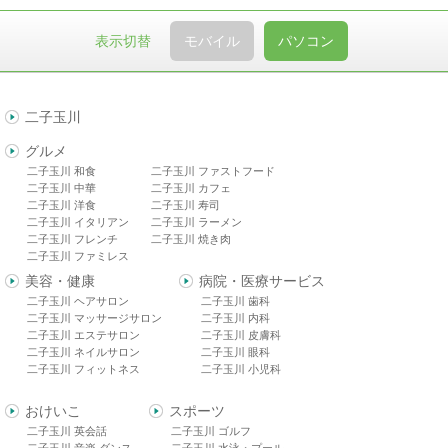
表示切替
モバイル
パソコン
二子玉川
グルメ
二子玉川 和食
二子玉川 ファストフード
二子玉川 中華
二子玉川 カフェ
二子玉川 洋食
二子玉川 寿司
二子玉川 イタリアン
二子玉川 ラーメン
二子玉川 フレンチ
二子玉川 焼き肉
二子玉川 ファミレス
美容・健康
病院・医療サービス
二子玉川 ヘアサロン
二子玉川 歯科
二子玉川 マッサージサロン
二子玉川 内科
二子玉川 エステサロン
二子玉川 皮膚科
二子玉川 ネイルサロン
二子玉川 眼科
二子玉川 フィットネス
二子玉川 小児科
おけいこ
スポーツ
二子玉川 英会話
二子玉川 ゴルフ
二子玉川 音楽 ダンス
二子玉川 水泳・プール