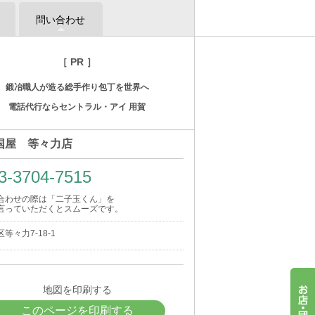
問い合わせ
［ PR ］
鍛冶職人が造る総手作り包丁を世界へ
電話代行ならセントラル・アイ 用賀
国屋 等々力店
3-3704-7515
合わせの際は「二子玉くん」を
言っていただくとスムーズです。
等々力7-18-1
地図を印刷する
このページを印刷する