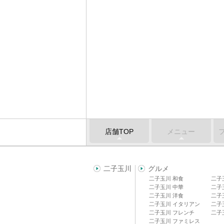
店舗TOP
メニュー
二子玉川
グルメ
二子玉川 和食
二子
二子玉川 中華
二子
二子玉川 洋食
二子
二子玉川 イタリアン
二子
二子玉川 フレンチ
二子
二子玉川 ファミレス