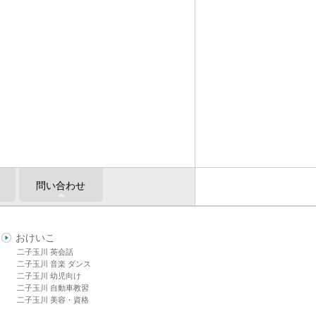
問い合わせ
おけいこ
二子玉川 英会話
二子玉川 音楽 ダンス
二子玉川 幼児向け
二子玉川 自動車教習
二子玉川 美容・資格