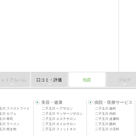
フォトアルバム
口コミ・評価
地図
ブログ
美容・健康
病院・医療サービス
玉川 ファストフード
二子玉川 ヘアサロン
二子玉川 歯科
玉川 カフェ
二子玉川 マッサージサロン
二子玉川 内科
玉川 寿司
二子玉川 エステサロン
二子玉川 皮膚科
玉川 ラーメン
二子玉川 ネイルサロン
二子玉川 眼科
玉川 焼き肉
二子玉川 フィットネス
二子玉川 小児科