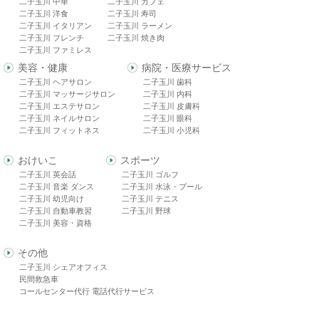
二子玉川 中華
二子玉川 カフェ
二子玉川 洋食
二子玉川 寿司
二子玉川 イタリアン
二子玉川 ラーメン
二子玉川 フレンチ
二子玉川 焼き肉
二子玉川 ファミレス
美容・健康
病院・医療サービス
二子玉川 ヘアサロン
二子玉川 歯科
二子玉川 マッサージサロン
二子玉川 内科
二子玉川 エステサロン
二子玉川 皮膚科
二子玉川 ネイルサロン
二子玉川 眼科
二子玉川 フィットネス
二子玉川 小児科
おけいこ
スポーツ
二子玉川 英会話
二子玉川 ゴルフ
二子玉川 音楽 ダンス
二子玉川 水泳・プール
二子玉川 幼児向け
二子玉川 テニス
二子玉川 自動車教習
二子玉川 野球
二子玉川 美容・資格
その他
二子玉川 シェアオフィス
民間救急車
コールセンター代行 電話代行サービス