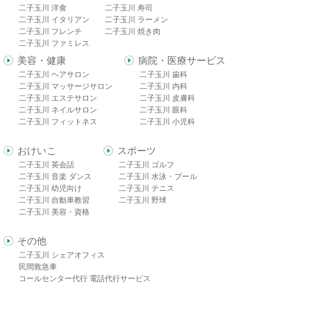
二子玉川 洋食
二子玉川 寿司
二子玉川 イタリアン
二子玉川 ラーメン
二子玉川 フレンチ
二子玉川 焼き肉
二子玉川 ファミレス
美容・健康
病院・医療サービス
二子玉川 ヘアサロン
二子玉川 歯科
二子玉川 マッサージサロン
二子玉川 内科
二子玉川 エステサロン
二子玉川 皮膚科
二子玉川 ネイルサロン
二子玉川 眼科
二子玉川 フィットネス
二子玉川 小児科
おけいこ
スポーツ
二子玉川 英会話
二子玉川 ゴルフ
二子玉川 音楽 ダンス
二子玉川 水泳・プール
二子玉川 幼児向け
二子玉川 テニス
二子玉川 自動車教習
二子玉川 野球
二子玉川 美容・資格
その他
二子玉川 シェアオフィス
民間救急車
コールセンター代行 電話代行サービス