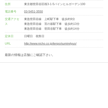
住所
東京都世田谷区桜3-1-5パインヒルガーデン100
電話番号
03-5451-3550
交通アクセ
東急世田谷線 上町駅下車 徒歩約9分
ス
東急世田谷線 宮の坂駅下車 徒歩約13分
東急世田谷線 世田谷駅下車 徒歩約14分
定休日
日曜日 祝祭日
URL
http://www.nicho.co.jp/tenpo/sumiretyuo/
最新の情報は店舗にご確認下さい。