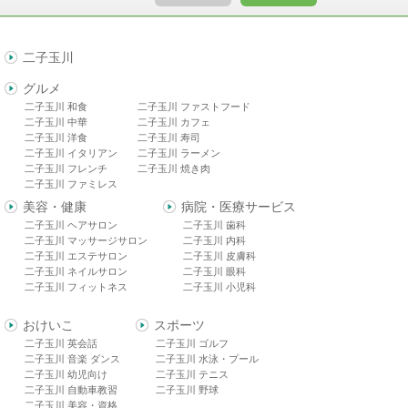
二子玉川
グルメ
二子玉川 和食
二子玉川 ファストフード
二子玉川 中華
二子玉川 カフェ
二子玉川 洋食
二子玉川 寿司
二子玉川 イタリアン
二子玉川 ラーメン
二子玉川 フレンチ
二子玉川 焼き肉
二子玉川 ファミレス
美容・健康
病院・医療サービス
二子玉川 ヘアサロン
二子玉川 歯科
二子玉川 マッサージサロン
二子玉川 内科
二子玉川 エステサロン
二子玉川 皮膚科
二子玉川 ネイルサロン
二子玉川 眼科
二子玉川 フィットネス
二子玉川 小児科
おけいこ
スポーツ
二子玉川 英会話
二子玉川 ゴルフ
二子玉川 音楽 ダンス
二子玉川 水泳・プール
二子玉川 幼児向け
二子玉川 テニス
二子玉川 自動車教習
二子玉川 野球
二子玉川 美容・資格