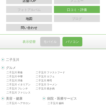
店舗TOP
メニュー
フォトアルバム
口コミ・評価
地図
ブログ
問い合わせ
表示切替
モバイル
パソコン
二子玉川
グルメ
二子玉川 和食
二子玉川 ファストフード
二子玉川 中華
二子玉川 カフェ
二子玉川 洋食
二子玉川 寿司
二子玉川 イタリアン
二子玉川 ラーメン
二子玉川 フレンチ
二子玉川 焼き肉
二子玉川 ファミレス
美容・健康
病院・医療サービス
二子玉川 ヘアサロン
二子玉川 歯科