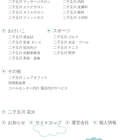
二子玉川 マッサージサロン
二子玉川 内科
二子玉川 エステサロン
二子玉川 皮膚科
二子玉川 ネイルサロン
二子玉川 眼科
二子玉川 フィットネス
二子玉川 小児科
おけいこ
スポーツ
二子玉川 英会話
二子玉川 ゴルフ
二子玉川 音楽 ダンス
二子玉川 水泳・プール
二子玉川 幼児向け
二子玉川 テニス
二子玉川 自動車教習
二子玉川 野球
二子玉川 美容・資格
その他
二子玉川 シェアオフィス
民間救急車
コールセンター代行 電話代行サービス
二子玉川 花火
お知らせ
サイトマップ
運営会社
個人情報