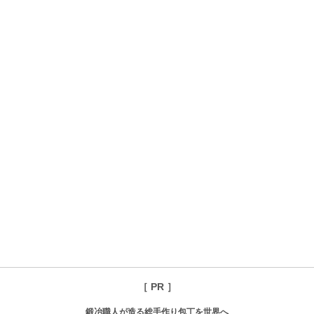
［ PR ］
鍛冶職人が造る総手作り包丁を世界へ