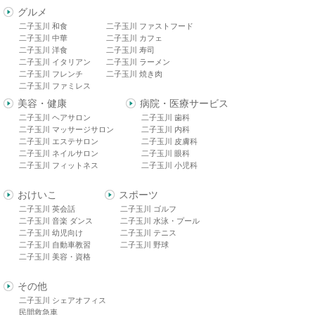
グルメ
二子玉川 和食
二子玉川 ファストフード
二子玉川 中華
二子玉川 カフェ
二子玉川 洋食
二子玉川 寿司
二子玉川 イタリアン
二子玉川 ラーメン
二子玉川 フレンチ
二子玉川 焼き肉
二子玉川 ファミレス
美容・健康
病院・医療サービス
二子玉川 ヘアサロン
二子玉川 歯科
二子玉川 マッサージサロン
二子玉川 内科
二子玉川 エステサロン
二子玉川 皮膚科
二子玉川 ネイルサロン
二子玉川 眼科
二子玉川 フィットネス
二子玉川 小児科
おけいこ
スポーツ
二子玉川 英会話
二子玉川 ゴルフ
二子玉川 音楽 ダンス
二子玉川 水泳・プール
二子玉川 幼児向け
二子玉川 テニス
二子玉川 自動車教習
二子玉川 野球
二子玉川 美容・資格
その他
二子玉川 シェアオフィス
民間救急車