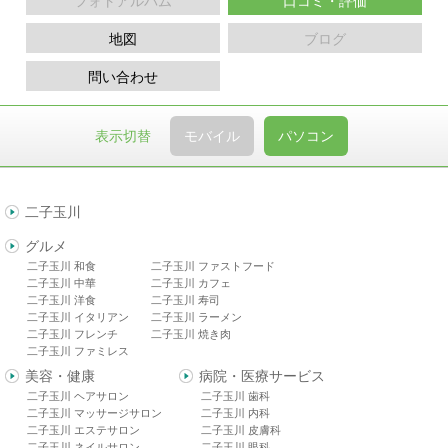
フォトアルバム
口コミ・評価
地図
ブログ
問い合わせ
表示切替
モバイル
パソコン
二子玉川
グルメ
二子玉川 和食
二子玉川 ファストフード
二子玉川 中華
二子玉川 カフェ
二子玉川 洋食
二子玉川 寿司
二子玉川 イタリアン
二子玉川 ラーメン
二子玉川 フレンチ
二子玉川 焼き肉
二子玉川 ファミレス
美容・健康
病院・医療サービス
二子玉川 ヘアサロン
二子玉川 歯科
二子玉川 マッサージサロン
二子玉川 内科
二子玉川 エステサロン
二子玉川 皮膚科
二子玉川 ネイルサロン
二子玉川 眼科