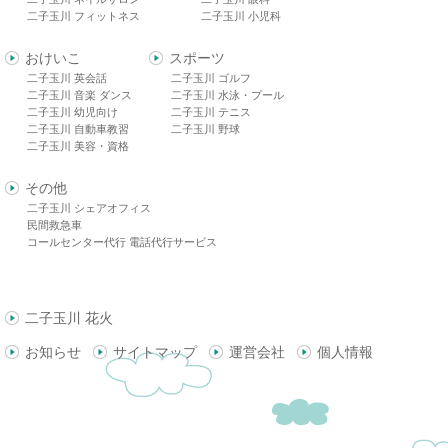
二子玉川 フィットネス
二子玉川 小児科
おけいこ
スポーツ
二子玉川 英会話
二子玉川 ゴルフ
二子玉川 音楽 ダンス
二子玉川 水泳・プール
二子玉川 幼児向け
二子玉川 テニス
二子玉川 自動車教習
二子玉川 野球
二子玉川 美容・資格
その他
二子玉川 シェアオフィス
民間救急車
コールセンター代行 電話代行サービス
二子玉川 花火
お知らせ
サイトマップ
運営会社
個人情報