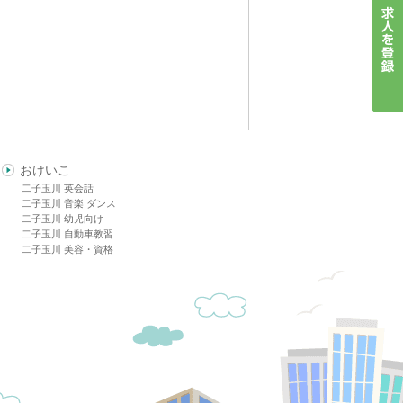
おけいこ
二子玉川 英会話
二子玉川 音楽 ダンス
二子玉川 幼児向け
二子玉川 自動車教習
二子玉川 美容・資格