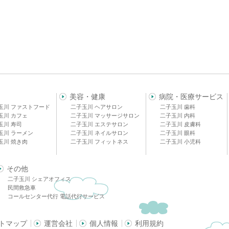
美容・健康
病院・医療サービス
玉川 ファストフード
二子玉川 ヘアサロン
二子玉川 歯科
玉川 カフェ
二子玉川 マッサージサロン
二子玉川 内科
玉川 寿司
二子玉川 エステサロン
二子玉川 皮膚科
玉川 ラーメン
二子玉川 ネイルサロン
二子玉川 眼科
玉川 焼き肉
二子玉川 フィットネス
二子玉川 小児科
その他
二子玉川 シェアオフィス
民間救急車
コールセンター代行 電話代行サービス
トマップ
運営会社
個人情報
利用規約