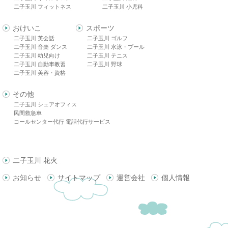
二子玉川 フィットネス
二子玉川 小児科
おけいこ
スポーツ
二子玉川 英会話
二子玉川 ゴルフ
二子玉川 音楽 ダンス
二子玉川 水泳・プール
二子玉川 幼児向け
二子玉川 テニス
二子玉川 自動車教習
二子玉川 野球
二子玉川 美容・資格
その他
二子玉川 シェアオフィス
民間救急車
コールセンター代行 電話代行サービス
二子玉川 花火
お知らせ
サイトマップ
運営会社
個人情報