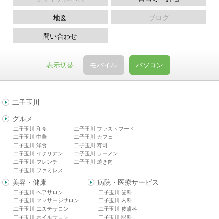
地図
ブログ
問い合わせ
表示切替
モバイル
パソコン
二子玉川
グルメ
二子玉川 和食
二子玉川 ファストフード
二子玉川 中華
二子玉川 カフェ
二子玉川 洋食
二子玉川 寿司
二子玉川 イタリアン
二子玉川 ラーメン
二子玉川 フレンチ
二子玉川 焼き肉
二子玉川 ファミレス
美容・健康
病院・医療サービス
二子玉川 ヘアサロン
二子玉川 歯科
二子玉川 マッサージサロン
二子玉川 内科
二子玉川 エステサロン
二子玉川 皮膚科
二子玉川 ネイルサロン
二子玉川 眼科