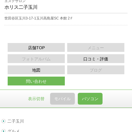
エステサロン
ホリス二子玉川
世田谷区玉川3-17-1玉川高島屋SC 本館 2Ｆ
店舗TOP
メニュー
フォトアルバム
口コミ・評価
地図
ブログ
問い合わせ
表示切替
モバイル
パソコン
二子玉川
グルメ