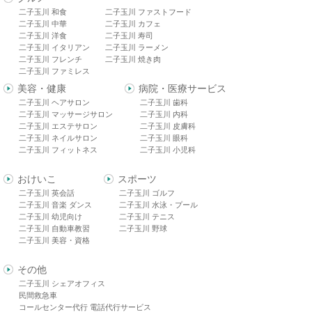
二子玉川 和食
二子玉川 ファストフード
二子玉川 中華
二子玉川 カフェ
二子玉川 洋食
二子玉川 寿司
二子玉川 イタリアン
二子玉川 ラーメン
二子玉川 フレンチ
二子玉川 焼き肉
二子玉川 ファミレス
美容・健康
病院・医療サービス
二子玉川 ヘアサロン
二子玉川 歯科
二子玉川 マッサージサロン
二子玉川 内科
二子玉川 エステサロン
二子玉川 皮膚科
二子玉川 ネイルサロン
二子玉川 眼科
二子玉川 フィットネス
二子玉川 小児科
おけいこ
スポーツ
二子玉川 英会話
二子玉川 ゴルフ
二子玉川 音楽 ダンス
二子玉川 水泳・プール
二子玉川 幼児向け
二子玉川 テニス
二子玉川 自動車教習
二子玉川 野球
二子玉川 美容・資格
その他
二子玉川 シェアオフィス
民間救急車
コールセンター代行 電話代行サービス