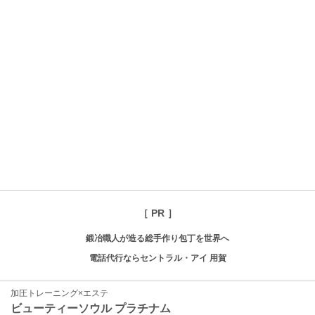
［ PR ］
鍛冶職人が造る総手作り包丁を世界へ
電話代行ならセントラル・アイ 用賀
加圧トレーニング×エステ
ビューティーソウル プラチナム