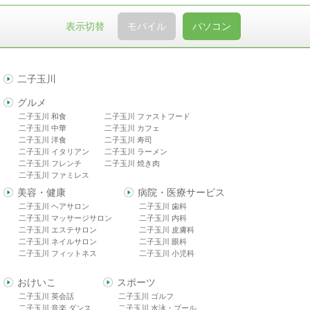
表示切替
モバイル
パソコン
二子玉川
グルメ
二子玉川 和食
二子玉川 ファストフード
二子玉川 中華
二子玉川 カフェ
二子玉川 洋食
二子玉川 寿司
二子玉川 イタリアン
二子玉川 ラーメン
二子玉川 フレンチ
二子玉川 焼き肉
二子玉川 ファミレス
美容・健康
病院・医療サービス
二子玉川 ヘアサロン
二子玉川 歯科
二子玉川 マッサージサロン
二子玉川 内科
二子玉川 エステサロン
二子玉川 皮膚科
二子玉川 ネイルサロン
二子玉川 眼科
二子玉川 フィットネス
二子玉川 小児科
おけいこ
スポーツ
二子玉川 英会話
二子玉川 ゴルフ
二子玉川 音楽 ダンス
二子玉川 水泳・プール