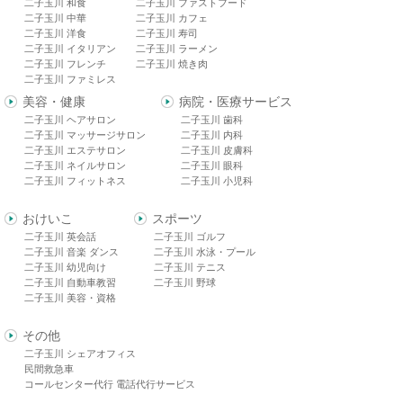
二子玉川 和食
二子玉川 ファストフード
二子玉川 中華
二子玉川 カフェ
二子玉川 洋食
二子玉川 寿司
二子玉川 イタリアン
二子玉川 ラーメン
二子玉川 フレンチ
二子玉川 焼き肉
二子玉川 ファミレス
美容・健康
病院・医療サービス
二子玉川 ヘアサロン
二子玉川 歯科
二子玉川 マッサージサロン
二子玉川 内科
二子玉川 エステサロン
二子玉川 皮膚科
二子玉川 ネイルサロン
二子玉川 眼科
二子玉川 フィットネス
二子玉川 小児科
おけいこ
スポーツ
二子玉川 英会話
二子玉川 ゴルフ
二子玉川 音楽 ダンス
二子玉川 水泳・プール
二子玉川 幼児向け
二子玉川 テニス
二子玉川 自動車教習
二子玉川 野球
二子玉川 美容・資格
その他
二子玉川 シェアオフィス
民間救急車
コールセンター代行 電話代行サービス