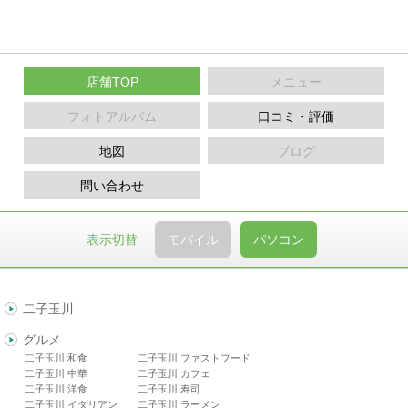
店舗TOP
メニュー
フォトアルバム
口コミ・評価
地図
ブログ
問い合わせ
表示切替
モバイル
パソコン
二子玉川
グルメ
二子玉川 和食
二子玉川 ファストフード
二子玉川 中華
二子玉川 カフェ
二子玉川 洋食
二子玉川 寿司
二子玉川 イタリアン
二子玉川 ラーメン