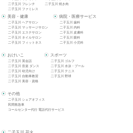
二子玉川 フレンチ
二子玉川 焼き肉
二子玉川 ファミレス
美容・健康
病院・医療サービス
二子玉川 ヘアサロン
二子玉川 歯科
二子玉川 マッサージサロン
二子玉川 内科
二子玉川 エステサロン
二子玉川 皮膚科
二子玉川 ネイルサロン
二子玉川 眼科
二子玉川 フィットネス
二子玉川 小児科
おけいこ
スポーツ
二子玉川 英会話
二子玉川 ゴルフ
二子玉川 音楽 ダンス
二子玉川 水泳・プール
二子玉川 幼児向け
二子玉川 テニス
二子玉川 自動車教習
二子玉川 野球
二子玉川 美容・資格
その他
二子玉川 シェアオフィス
民間救急車
コールセンター代行 電話代行サービス
二子玉川 花火