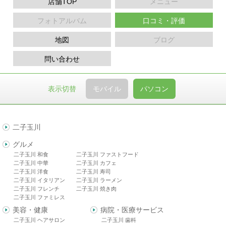
店舗TOP
メニュー
フォトアルバム
口コミ・評価
地図
ブログ
問い合わせ
表示切替
モバイル
パソコン
二子玉川
グルメ
二子玉川 和食
二子玉川 ファストフード
二子玉川 中華
二子玉川 カフェ
二子玉川 洋食
二子玉川 寿司
二子玉川 イタリアン
二子玉川 ラーメン
二子玉川 フレンチ
二子玉川 焼き肉
二子玉川 ファミレス
美容・健康
病院・医療サービス
二子玉川 ヘアサロン
二子玉川 歯科