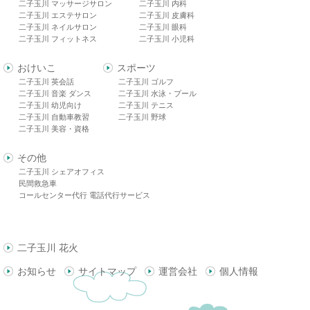
二子玉川 マッサージサロン
二子玉川 内科
二子玉川 エステサロン
二子玉川 皮膚科
二子玉川 ネイルサロン
二子玉川 眼科
二子玉川 フィットネス
二子玉川 小児科
おけいこ
スポーツ
二子玉川 英会話
二子玉川 ゴルフ
二子玉川 音楽 ダンス
二子玉川 水泳・プール
二子玉川 幼児向け
二子玉川 テニス
二子玉川 自動車教習
二子玉川 野球
二子玉川 美容・資格
その他
二子玉川 シェアオフィス
民間救急車
コールセンター代行 電話代行サービス
二子玉川 花火
お知らせ
サイトマップ
運営会社
個人情報