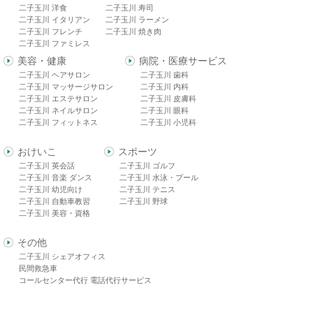
二子玉川 洋食
二子玉川 寿司
二子玉川 イタリアン
二子玉川 ラーメン
二子玉川 フレンチ
二子玉川 焼き肉
二子玉川 ファミレス
美容・健康
病院・医療サービス
二子玉川 ヘアサロン
二子玉川 歯科
二子玉川 マッサージサロン
二子玉川 内科
二子玉川 エステサロン
二子玉川 皮膚科
二子玉川 ネイルサロン
二子玉川 眼科
二子玉川 フィットネス
二子玉川 小児科
おけいこ
スポーツ
二子玉川 英会話
二子玉川 ゴルフ
二子玉川 音楽 ダンス
二子玉川 水泳・プール
二子玉川 幼児向け
二子玉川 テニス
二子玉川 自動車教習
二子玉川 野球
二子玉川 美容・資格
その他
二子玉川 シェアオフィス
民間救急車
コールセンター代行 電話代行サービス