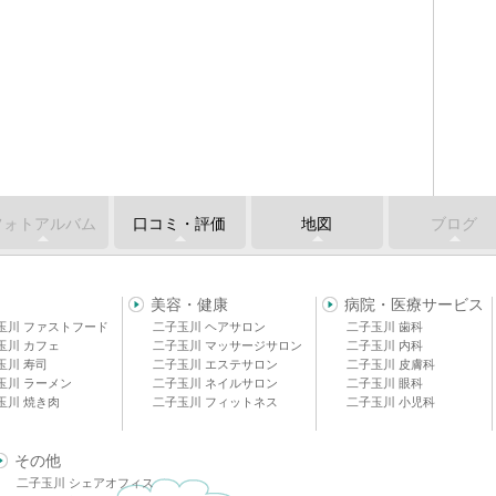
フォトアルバム
口コミ・評価
地図
ブログ
美容・健康
病院・医療サービス
玉川 ファストフード
二子玉川 ヘアサロン
二子玉川 歯科
玉川 カフェ
二子玉川 マッサージサロン
二子玉川 内科
玉川 寿司
二子玉川 エステサロン
二子玉川 皮膚科
玉川 ラーメン
二子玉川 ネイルサロン
二子玉川 眼科
玉川 焼き肉
二子玉川 フィットネス
二子玉川 小児科
その他
二子玉川 シェアオフィス