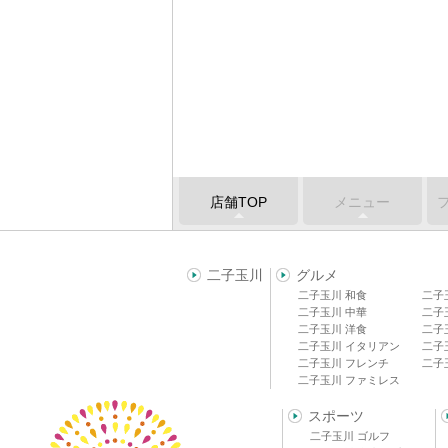
店舗TOP
メニュー
二子玉川
グルメ
二子玉川 和食
二子
二子玉川 中華
二子
二子玉川 洋食
二子
二子玉川 イタリアン
二子
二子玉川 フレンチ
二子
二子玉川 ファミレス
スポーツ
二子玉川 ゴルフ