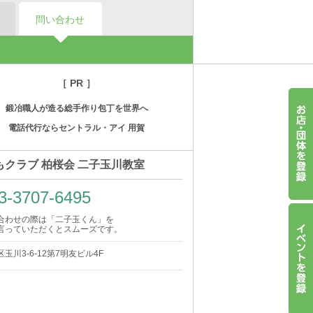
問い合わせ
［ PR ］
鍛冶職人が造る総手作り包丁を世界へ
電話代行ならセントラル・アイ 用賀
もクラブ 柏桜会 二子玉川教室
3-3707-6495
合わせの際は「二子玉くん」を
言っていただくとスムーズです。
玉川3-6-12第7明友ビル4F