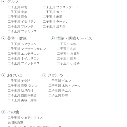
グルメ
二子玉川 和食
二子玉川 ファストフード
二子玉川 中華
二子玉川 カフェ
二子玉川 洋食
二子玉川 寿司
二子玉川 イタリアン
二子玉川 ラーメン
二子玉川 フレンチ
二子玉川 焼き肉
二子玉川 ファミレス
美容・健康
病院・医療サービス
二子玉川 ヘアサロン
二子玉川 歯科
二子玉川 マッサージサロン
二子玉川 内科
二子玉川 エステサロン
二子玉川 皮膚科
二子玉川 ネイルサロン
二子玉川 眼科
二子玉川 フィットネス
二子玉川 小児科
おけいこ
スポーツ
二子玉川 英会話
二子玉川 ゴルフ
二子玉川 音楽 ダンス
二子玉川 水泳・プール
二子玉川 幼児向け
二子玉川 テニス
二子玉川 自動車教習
二子玉川 野球
二子玉川 美容・資格
その他
二子玉川 シェアオフィス
民間救急車