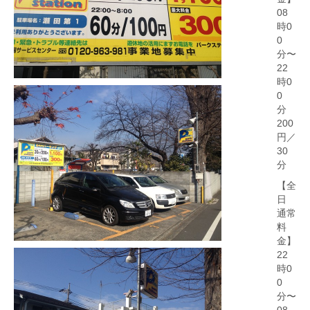
08
時0
0
分〜
22
時0
0
分
200
円／
30
分
【全
日
通常
料
金】
22
時0
0
分〜