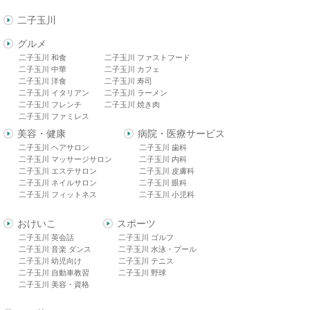
二子玉川
グルメ
二子玉川 和食
二子玉川 ファストフード
二子玉川 中華
二子玉川 カフェ
二子玉川 洋食
二子玉川 寿司
二子玉川 イタリアン
二子玉川 ラーメン
二子玉川 フレンチ
二子玉川 焼き肉
二子玉川 ファミレス
美容・健康
病院・医療サービス
二子玉川 ヘアサロン
二子玉川 歯科
二子玉川 マッサージサロン
二子玉川 内科
二子玉川 エステサロン
二子玉川 皮膚科
二子玉川 ネイルサロン
二子玉川 眼科
二子玉川 フィットネス
二子玉川 小児科
おけいこ
スポーツ
二子玉川 英会話
二子玉川 ゴルフ
二子玉川 音楽 ダンス
二子玉川 水泳・プール
二子玉川 幼児向け
二子玉川 テニス
二子玉川 自動車教習
二子玉川 野球
二子玉川 美容・資格