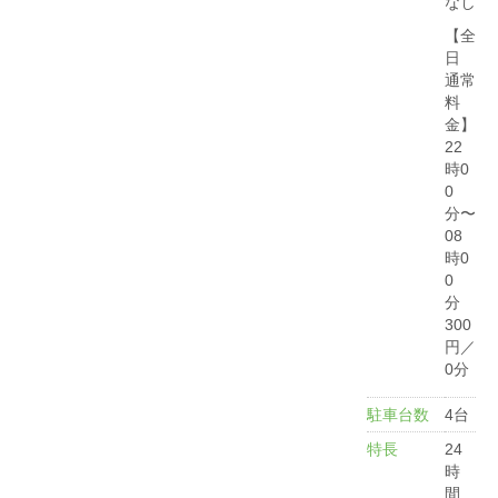
なし
【全
日
通常
料
金】
22
時0
0
分〜
08
時0
0
分
300
円／
0分
駐車台数
4台
特長
24
時
間