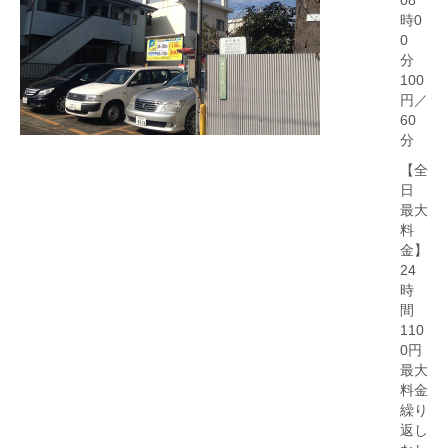
08
時0
0
分
100
円／
60
分
【全
日
最大
料
金】
24
時
間
110
0円
最大
料金
繰り
返し