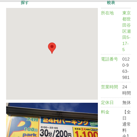
探す
較表
所在地
東京
都世
田谷
区瀬
田5-
17-
5
電話番号
012
0-9
63-
981
営業時間
24
時間
定休日
無休
料金
【全
日
通常
料
金】