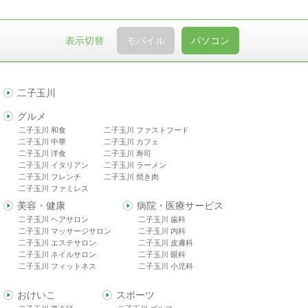
表示切替
モバイル
パソコン
二子玉川
グルメ
二子玉川 和食
二子玉川 ファストフード
二子玉川 中華
二子玉川 カフェ
二子玉川 洋食
二子玉川 寿司
二子玉川 イタリアン
二子玉川 ラーメン
二子玉川 フレンチ
二子玉川 焼き肉
二子玉川 ファミレス
美容・健康
病院・医療サービス
二子玉川 ヘアサロン
二子玉川 歯科
二子玉川 マッサージサロン
二子玉川 内科
二子玉川 エステサロン
二子玉川 皮膚科
二子玉川 ネイルサロン
二子玉川 眼科
二子玉川 フィットネス
二子玉川 小児科
おけいこ
スポーツ