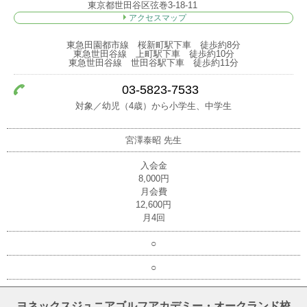
東京都世田谷区弦巻3-18-11
アクセスマップ
東急田園都市線 桜新町駅下車 徒歩約8分
東急世田谷線 上町駅下車 徒歩約10分
東急世田谷線 世田谷駅下車 徒歩約11分
03-5823-7533
対象／幼児（4歳）から小学生、中学生
宮澤泰昭
先生
入会金
8,000円
月会費
12,600円
月4回
○
○
ヨネックスジュニアゴルフアカデミー・オークランド校