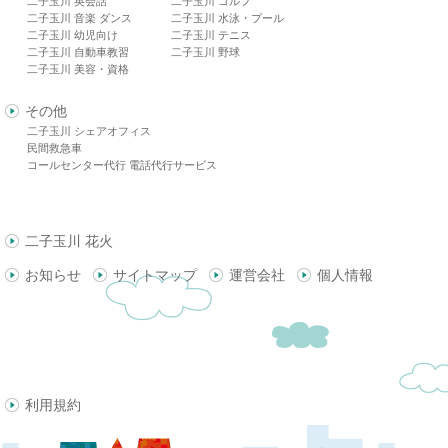
二子玉川 英会話
二子玉川 ゴルフ
二子玉川 音楽 ダンス
二子玉川 水泳・プール
二子玉川 幼児向け
二子玉川 テニス
二子玉川 自動車教習
二子玉川 野球
二子玉川 美容・資格
その他
二子玉川 シェアオフィス
民間救急車
コールセンター代行 電話代行サービス
二子玉川 花火
お知らせ
サイトマップ
運営会社
個人情報
利用規約