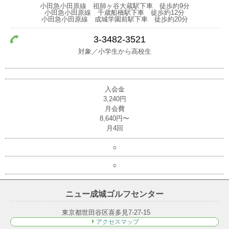
小田急小田原線 祖師ヶ谷大蔵駅下車 徒歩約9分
小田急小田原線 千歳船橋駅下車 徒歩約12分
小田急小田原線 成城学園前駅下車 徒歩約20分
3-3482-3521
対象／小学生から高校生
入会金
3,240円
月会費
8,640円〜
月4回
○
○
ニュー成城ゴルフセンター
東京都世田谷区喜多見7-27-15
アクセスマップ