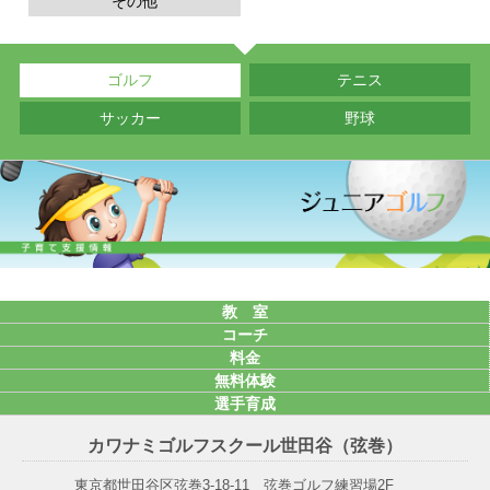
その他
ゴルフ
テニス
サッカー
野球
教 室
コーチ
料金
無料
体験
選手
育成
カワナミゴルフスクール世田谷（弦巻）
東京都世田谷区弦巻3-18-11 弦巻ゴルフ練習場2F