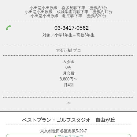
小田急小田原線 喜多見駅下車 徒歩約7分
小田急小田原線 成城学園前駅下車 徒歩約12分
小田急小田原線 狛江駅下車 徒歩約20分
03-3417-0562
対象／小学1年生～高校3年生
大石正樹
プロ
入会金
0円
月会費
8,800円〜
月4回
○
ベストプラン・ゴルフスタジオ 自由が丘
東京都世田谷区奥沢5-29-7
アクセスマップ