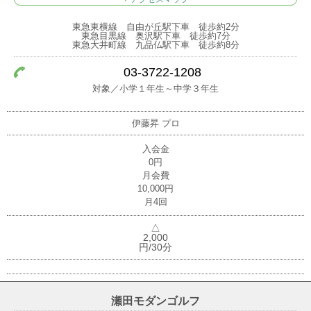
東急東横線 自由が丘駅下車 徒歩約2分
東急目黒線 奥沢駅下車 徒歩約7分
東急大井町線 九品仏駅下車 徒歩約8分
03-3722-1208
対象／小学１年生～中学３年生
伊藤昇
プロ
入会金
0円
月会費
10,000円
月4回
△
2,000
円/30分
瀬田モダンゴルフ