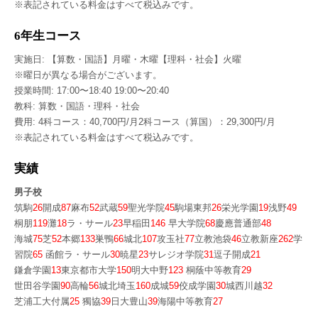
※表記されている料金はすべて税込みです。
6年生コース
実施日: 【算数・国語】月曜・木曜【理科・社会】火曜
※曜日が異なる場合がございます。
授業時間: 17:00〜18:40 19:00〜20:40
教科: 算数・国語・理科・社会
費用: 4科コース：40,700円/月2科コース（算国）：29,300円/月
※表記されている料金はすべて税込みです。
実績
男子校
筑駒
26
開成
87
麻布
52
武蔵
59
聖光学院
45
駒場東邦
26
栄光学園
19
浅野
49
桐朋
119
灘
18
ラ・サール
23
早稲田
146
早大学院
68
慶應普通部
48
海城
75
芝
52
本郷
133
巣鴨
66
城北
107
攻玉社
77
立教池袋
46
立教新座
262
学
習院
65
函館ラ・サール
30
暁星
23
サレジオ学院
31
逗子開成
21
鎌倉学園
13
東京都市大学
150
明大中野
123
桐蔭中等教育
29
世田谷学園
90
高輪
56
城北埼玉
160
成城
59
佼成学園
30
城西川越
32
芝浦工大付属
25
獨協
39
日大豊山
39
海陽中等教育
27