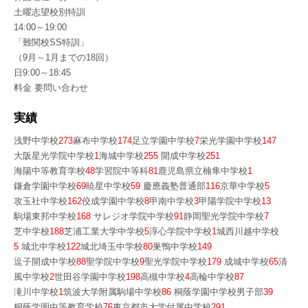
土曜志望校別特訓
14:00～19:00
「難関校SS特訓」
（9月～1月までの18回）
日9:00～18:45
料金 要問い合わせ
実績
浅野中学校
273
麻布中学校
174
足立学園中学校
7
栄光学園中学校
147
大阪星光学院中学校
1
海城中学校
255
開成中学校
251
海陽中等教育学校
48
学習院中等科
81
鹿児島県立楠隼中学校
1
鎌倉学園中学校
69
暁星中学校
59
慶應義塾普通部
116
京華中学校
5
攻玉社中学校
162
佼成学園中学校
8
甲南中学校
3
甲陽学院中学校
13
駒場東邦中学校
168
サレジオ学院中学校
91
静岡聖光学院中学校
7
芝中学校
188
芝浦工業大学中学校
5
淳心学院中学校
1
城西川越中学校
5
城北中学校
122
城北埼玉中学校
80
巣鴨中学校
149
逗子開成中学校
88
聖学院中学校
9
聖光学院中学校
179
成城中学校
65
清
風中学校
2
世田谷学園中学校
198
高槻中学校
4
高輪中学校
87
滝川中学校
1
筑波大学附属駒場中学校
86
桐蔭学園中学校男子部
39
桐蔭学園中等教育学校
76
東京都市大学付属中学校
291