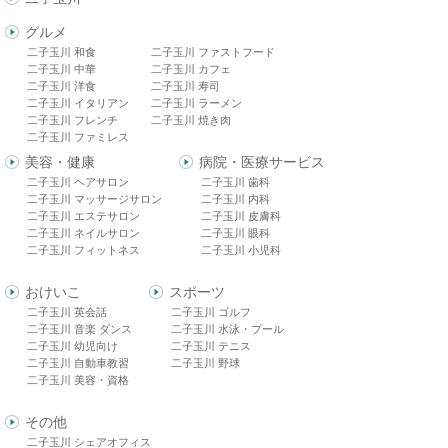
グルメ
二子玉川 和食
二子玉川 ファストフード
二子玉川 中華
二子玉川 カフェ
二子玉川 洋食
二子玉川 寿司
二子玉川 イタリアン
二子玉川 ラーメン
二子玉川 フレンチ
二子玉川 焼き肉
二子玉川 ファミレス
美容・健康
病院・医療サービス
二子玉川 ヘアサロン
二子玉川 歯科
二子玉川 マッサージサロン
二子玉川 内科
二子玉川 エステサロン
二子玉川 皮膚科
二子玉川 ネイルサロン
二子玉川 眼科
二子玉川 フィットネス
二子玉川 小児科
おけいこ
スポーツ
二子玉川 英会話
二子玉川 ゴルフ
二子玉川 音楽 ダンス
二子玉川 水泳・プール
二子玉川 幼児向け
二子玉川 テニス
二子玉川 自動車教習
二子玉川 野球
二子玉川 美容・資格
その他
二子玉川 シェアオフィス