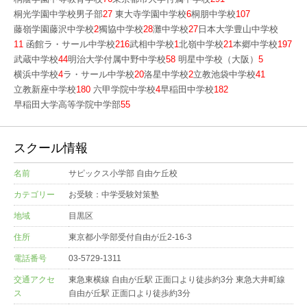
桐光学園中学校男子部
27
東大寺学園中学校
6
桐朋中学校
107
藤嶺学園藤沢中学校
2
獨協中学校
28
灘中学校
27
日本大学豊山中学校
11
函館ラ・サール中学校
216
武相中学校
1
北嶺中学校
21
本郷中学校
197
武蔵中学校
44
明治大学付属中野中学校
58
明星中学校（大阪）
5
横浜中学校
4
ラ・サール中学校
20
洛星中学校
2
立教池袋中学校
41
立教新座中学校
180
六甲学院中学校
4
早稲田中学校
182
早稲田大学高等学院中学部
55
スクール情報
名前
サピックス小学部 自由ケ丘校
カテゴリー
お受験：中学受験対策塾
地域
目黒区
住所
東京都小学部受付自由が丘2-16-3
電話番号
03-5729-1311
交通アクセ
東急東横線 自由が丘駅 正面口より徒歩約3分 東急大井町線
ス
自由が丘駅 正面口より徒歩約3分