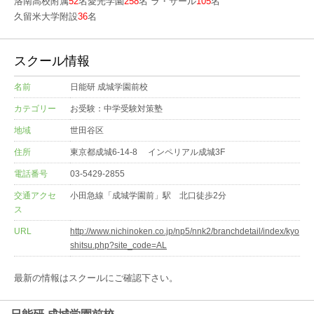
洛南高校附属
52
名愛光学園
258
名 ラ・サール
105
名
久留米大学附設
36
名
スクール情報
名前
日能研 成城学園前校
カテゴリー
お受験：中学受験対策塾
地域
世田谷区
住所
東京都成城6-14-8 インペリアル成城3F
電話番号
03-5429-2855
交通アクセ
小田急線「成城学園前」駅 北口徒歩2分
ス
URL
http://www.nichinoken.co.jp/np5/nnk2/branchdetail/index/kyo
shitsu.php?site_code=AL
最新の情報はスクールにご確認下さい。