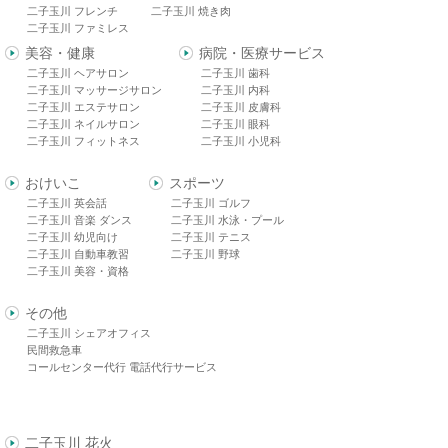
二子玉川 フレンチ
二子玉川 焼き肉
二子玉川 ファミレス
美容・健康
病院・医療サービス
二子玉川 ヘアサロン
二子玉川 歯科
二子玉川 マッサージサロン
二子玉川 内科
二子玉川 エステサロン
二子玉川 皮膚科
二子玉川 ネイルサロン
二子玉川 眼科
二子玉川 フィットネス
二子玉川 小児科
おけいこ
スポーツ
二子玉川 英会話
二子玉川 ゴルフ
二子玉川 音楽 ダンス
二子玉川 水泳・プール
二子玉川 幼児向け
二子玉川 テニス
二子玉川 自動車教習
二子玉川 野球
二子玉川 美容・資格
その他
二子玉川 シェアオフィス
民間救急車
コールセンター代行 電話代行サービス
二子玉川 花火