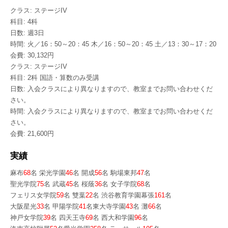
クラス: ステージIV
科目: 4科
日数: 週3日
時間: 火／16：50～20：45 木／16：50～20：45 土／13：30～17：20
会費: 30,132円
クラス: ステージIV
科目: 2科 国語・算数のみ受講
日数: 入会クラスにより異なりますので、教室までお問い合わせくだ
さい。
時間: 入会クラスにより異なりますので、教室までお問い合わせくだ
さい。
会費: 21,600円
実績
麻布
68
名 栄光学園
46
名 開成
56
名 駒場東邦
47
名
聖光学院
75
名 武蔵
45
名 桜蔭
36
名 女子学院
68
名
フェリス女学院
59
名 雙葉
22
名 渋谷教育学園幕張
161
名
大阪星光
33
名 甲陽学院
41
名東大寺学園
43
名 灘
66
名
神戸女学院
39
名 四天王寺
69
名 西大和学園
96
名