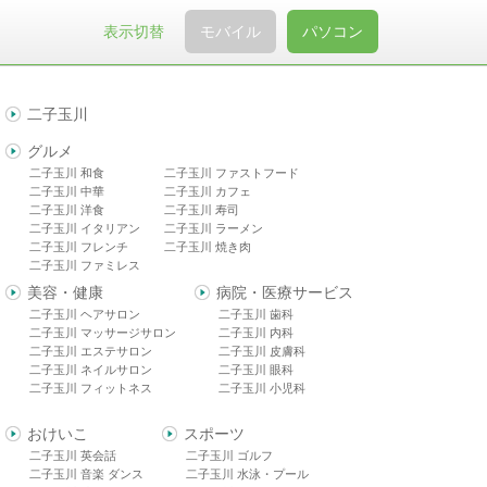
表示切替
モバイル
パソコン
二子玉川
グルメ
二子玉川 和食
二子玉川 ファストフード
二子玉川 中華
二子玉川 カフェ
二子玉川 洋食
二子玉川 寿司
二子玉川 イタリアン
二子玉川 ラーメン
二子玉川 フレンチ
二子玉川 焼き肉
二子玉川 ファミレス
美容・健康
病院・医療サービス
二子玉川 ヘアサロン
二子玉川 歯科
二子玉川 マッサージサロン
二子玉川 内科
二子玉川 エステサロン
二子玉川 皮膚科
二子玉川 ネイルサロン
二子玉川 眼科
二子玉川 フィットネス
二子玉川 小児科
おけいこ
スポーツ
二子玉川 英会話
二子玉川 ゴルフ
二子玉川 音楽 ダンス
二子玉川 水泳・プール