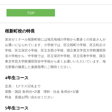
TOP
桜新町校の特長
栄光ゼミナール桜新町校には地元地域の学校から数多くの生徒さんが
お通いになられています。小学校では、区立桜町小学校、区立松丘小
学校、区立深沢小学校、区立京西小学校、国立東京学芸大学附属世田
谷小学校から、中学校では、区立深沢中学校、区立弦巻中学校、国立
東京学芸大学附属世田谷中学校から多くお通いいただいています。地
元密着の徹底した進路指導にご期待ください。
4年生コース
定員： 1クラス12名まで
算数・国語 各45分×2/週 理科・社会 各45分×1/週
料金 直接お問い合わせください
5年生コース