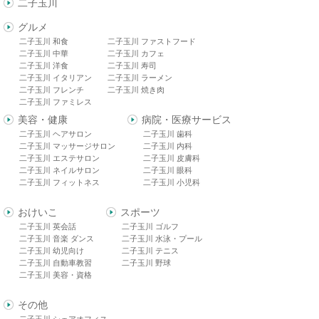
二子玉川
グルメ
二子玉川 和食
二子玉川 ファストフード
二子玉川 中華
二子玉川 カフェ
二子玉川 洋食
二子玉川 寿司
二子玉川 イタリアン
二子玉川 ラーメン
二子玉川 フレンチ
二子玉川 焼き肉
二子玉川 ファミレス
美容・健康
病院・医療サービス
二子玉川 ヘアサロン
二子玉川 歯科
二子玉川 マッサージサロン
二子玉川 内科
二子玉川 エステサロン
二子玉川 皮膚科
二子玉川 ネイルサロン
二子玉川 眼科
二子玉川 フィットネス
二子玉川 小児科
おけいこ
スポーツ
二子玉川 英会話
二子玉川 ゴルフ
二子玉川 音楽 ダンス
二子玉川 水泳・プール
二子玉川 幼児向け
二子玉川 テニス
二子玉川 自動車教習
二子玉川 野球
二子玉川 美容・資格
その他