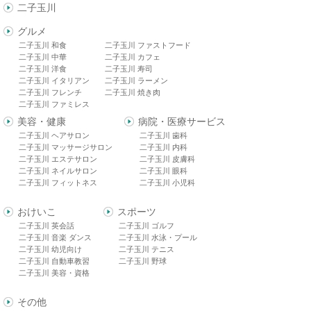
二子玉川
グルメ
二子玉川 和食
二子玉川 ファストフード
二子玉川 中華
二子玉川 カフェ
二子玉川 洋食
二子玉川 寿司
二子玉川 イタリアン
二子玉川 ラーメン
二子玉川 フレンチ
二子玉川 焼き肉
二子玉川 ファミレス
美容・健康
病院・医療サービス
二子玉川 ヘアサロン
二子玉川 歯科
二子玉川 マッサージサロン
二子玉川 内科
二子玉川 エステサロン
二子玉川 皮膚科
二子玉川 ネイルサロン
二子玉川 眼科
二子玉川 フィットネス
二子玉川 小児科
おけいこ
スポーツ
二子玉川 英会話
二子玉川 ゴルフ
二子玉川 音楽 ダンス
二子玉川 水泳・プール
二子玉川 幼児向け
二子玉川 テニス
二子玉川 自動車教習
二子玉川 野球
二子玉川 美容・資格
その他