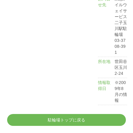
せ先
イルウ
ェイサ
ービス
二子玉
川駅駐
輪場
03-37
08-39
1
所在地
世田谷
区玉川
2-24
情報取
※200
得日
9年8
月の情
報
駐輪場トップに戻る