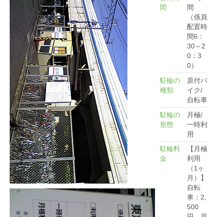
間
間
（係員
配置時
間6：
30～2
0：3
0）
駐輪の
原付バ
種類
イク/
自転車
駐輪の
月極/
形態
一時利
用
駐輪料
【月極
金
利用
（1ヶ
月）】
自転
車：2,
500
円 原