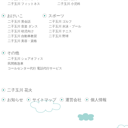
二子玉川 フィットネス
二子玉川 小児科
おけいこ
スポーツ
二子玉川 英会話
二子玉川 ゴルフ
二子玉川 音楽 ダンス
二子玉川 水泳・プール
二子玉川 幼児向け
二子玉川 テニス
二子玉川 自動車教習
二子玉川 野球
二子玉川 美容・資格
その他
二子玉川 シェアオフィス
民間救急車
コールセンター代行 電話代行サービス
二子玉川 花火
お知らせ
サイトマップ
運営会社
個人情報