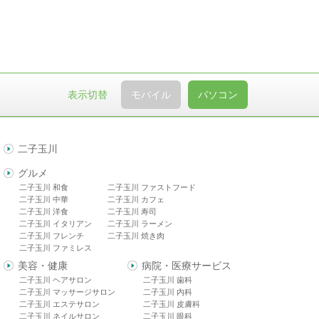
表示切替
モバイル
パソコン
二子玉川
グルメ
二子玉川 和食
二子玉川 ファストフード
二子玉川 中華
二子玉川 カフェ
二子玉川 洋食
二子玉川 寿司
二子玉川 イタリアン
二子玉川 ラーメン
二子玉川 フレンチ
二子玉川 焼き肉
二子玉川 ファミレス
美容・健康
病院・医療サービス
二子玉川 ヘアサロン
二子玉川 歯科
二子玉川 マッサージサロン
二子玉川 内科
二子玉川 エステサロン
二子玉川 皮膚科
二子玉川 ネイルサロン
二子玉川 眼科