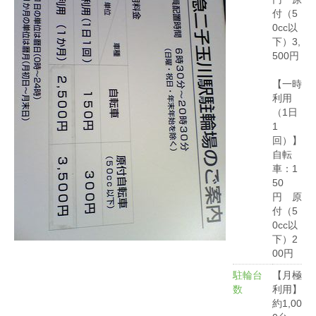
付（5
0cc以
下）3,
500円
【一時
利用
（1日
1
回）】
自転
車：1
50
円 原
付（5
0cc以
下）2
00円
駐輪台
【月極
数
利用】
約1,00