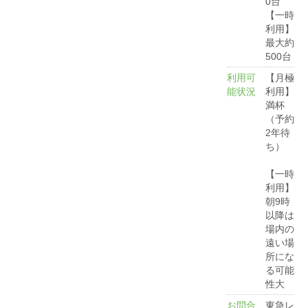
0台
【一時
利用】
最大約
500台
利用可
【月極
能状況
利用】
満杯
（予約
2年待
ち）
【一時
利用】
朝9時
以降は
場内の
遠い場
所にな
る可能
性大
お問合
東急レ