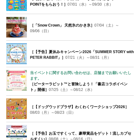
POINTをもらおう！］
07/01（水）～09/30（水）
［「Snow Crown」 天然氷のかき氷］
07/04（土）～
09/06（日）
［【予告】夏休みキャンペーン2026「SUMMER STORY with
PETER RABBIT」］
07/21（火）～08/31（月）
当イベントに関するお問い合わせは、店舗までお願いいたし
ます。
［ピーターラビット™と冒険しよう！「書店コラボイベン
ト」開催］
07/25（土）～08/12（水）
［【ドッグウッドプラザ】わくわくワークショップ2026］
08/03（月）～08/23（日）
［【予告】お玉ですくって、豪華賞品をゲット！流しカプセ
ルすくい］
08/08（土）～08/16（日）