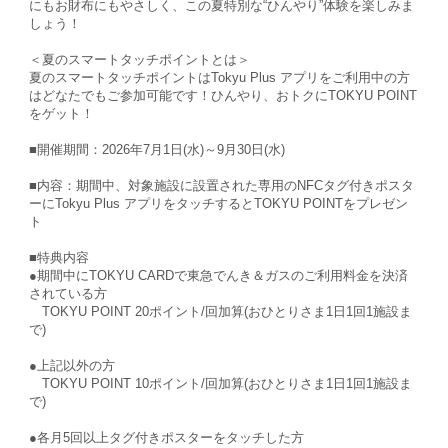
にもお財布にもやさしく、この夏特別な“ひんやり”体験を楽しみま
しょう！
＜夏のスマートタッチポイントとは＞
夏のスマートタッチポイントはTokyu Plus アプリをご利用中の方
はどなたでもご参加可能です！ひんやり、おトクにTOKYU POINT
をゲット！
■開催期間：2026年7月1日(水)～9月30日(水)
■内容：期間中、対象施設に設置された専用のNFCタグ付きポスタ
ーにTokyu Plus アプリをタッチするとTOKYU POINTをプレゼン
ト
■特典内容
●期間中にTOKYU CARDで東急でんき＆ガスのご利用料金を決済
されている方
TOKYU POINT 20ポイント/回加算(おひとりさま1日1回1施設ま
で)
●上記以外の方
TOKYU POINT 10ポイント/回加算(おひとりさま1日1回1施設ま
で)
●各月5回以上タグ付きポスターをタッチした方