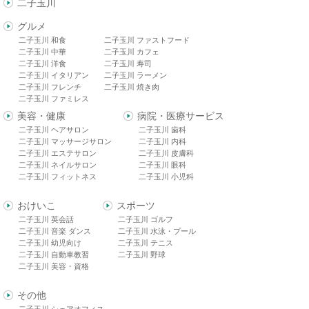
二子玉川
グルメ
二子玉川 和食
二子玉川 ファストフード
二子玉川 中華
二子玉川 カフェ
二子玉川 洋食
二子玉川 寿司
二子玉川 イタリアン
二子玉川 ラーメン
二子玉川 フレンチ
二子玉川 焼き肉
二子玉川 ファミレス
美容・健康
病院・医療サービス
二子玉川 ヘアサロン
二子玉川 歯科
二子玉川 マッサージサロン
二子玉川 内科
二子玉川 エステサロン
二子玉川 皮膚科
二子玉川 ネイルサロン
二子玉川 眼科
二子玉川 フィットネス
二子玉川 小児科
おけいこ
スポーツ
二子玉川 英会話
二子玉川 ゴルフ
二子玉川 音楽 ダンス
二子玉川 水泳・プール
二子玉川 幼児向け
二子玉川 テニス
二子玉川 自動車教習
二子玉川 野球
二子玉川 美容・資格
その他