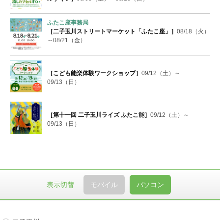
ふたこ座事務局
［二子玉川ストリートマーケット「ふたこ座」］
08/18（火）
～08/21（金）
［こども能楽体験ワークショップ］
09/12（土）～
09/13（日）
［第十一回 二子玉川ライズ ふたこ能］
09/12（土）～
09/13（日）
表示切替
モバイル
パソコン