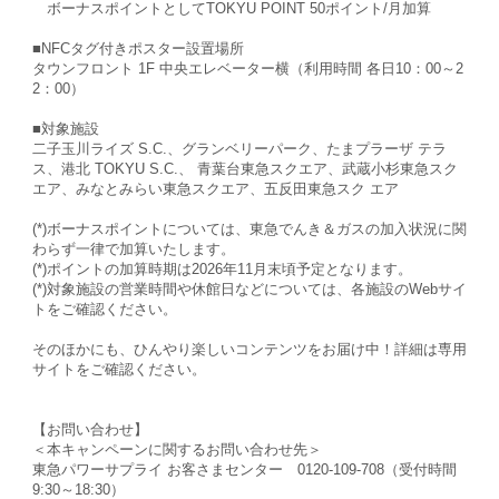
ボーナスポイントとしてTOKYU POINT 50ポイント/月加算
■NFCタグ付きポスター設置場所
タウンフロント 1F 中央エレベーター横（利用時間 各日10：00～2
2：00）
■対象施設
二子玉川ライズ S.C.、グランベリーパーク、たまプラーザ テラ
ス、港北 TOKYU S.C.、 青葉台東急スクエア、武蔵小杉東急スク
エア、みなとみらい東急スクエア、五反田東急スク エア
(*)ボーナスポイントについては、東急でんき＆ガスの加入状況に関
わらず一律で加算いたします。
(*)ポイントの加算時期は2026年11月末頃予定となります。
(*)対象施設の営業時間や休館日などについては、各施設のWebサイ
トをご確認ください。
そのほかにも、ひんやり楽しいコンテンツをお届け中！詳細は専用
サイトをご確認ください。
【お問い合わせ】
＜本キャンペーンに関するお問い合わせ先＞
東急パワーサプライ お客さまセンター 0120-109-708（受付時間
9:30～18:30）