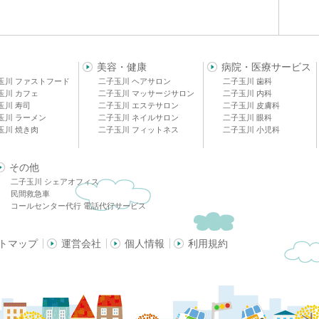
美容・健康
病院・医療サービス
玉川 ファストフード
二子玉川 ヘアサロン
二子玉川 歯科
玉川 カフェ
二子玉川 マッサージサロン
二子玉川 内科
玉川 寿司
二子玉川 エステサロン
二子玉川 皮膚科
玉川 ラーメン
二子玉川 ネイルサロン
二子玉川 眼科
玉川 焼き肉
二子玉川 フィットネス
二子玉川 小児科
その他
二子玉川 シェアオフィス
民間救急車
コールセンター代行 電話代行サービス
トマップ
運営会社
個人情報
利用規約