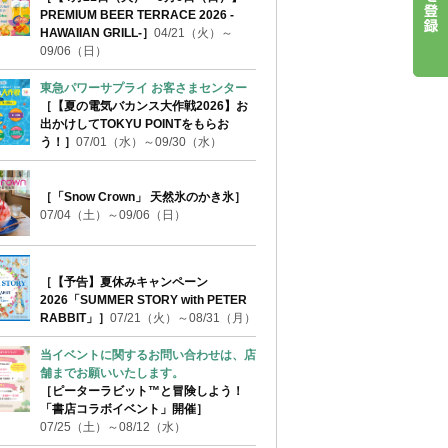
PREMIUM BEER TERRACE 2026 -
HAWAIIAN GRILL-］
04/21（火）～
09/06（日）
東急パワーサプライ お客さまセンター
［【夏の電気バカンス大作戦2026】お
出かけしてTOKYU POINTをもらお
う！］
07/01（水）～09/30（水）
［「Snow Crown」 天然氷のかき氷］
07/04（土）～09/06（日）
［【予告】夏休みキャンペーン
2026「SUMMER STORY with PETER
RABBIT」］
07/21（火）～08/31（月）
当イベントに関するお問い合わせは、店
舗までお願いいたします。
［ピーターラビット™と冒険しよう！
「書店コラボイベント」開催］
07/25（土）～08/12（水）