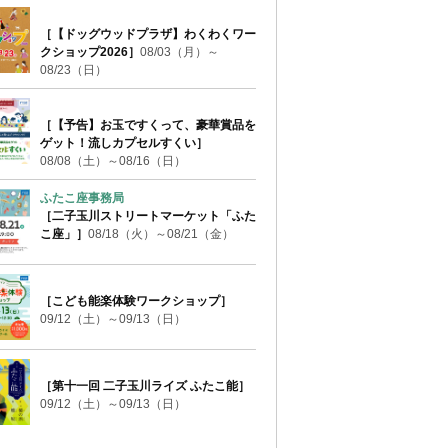
［【ドッグウッドプラザ】わくわくワー
クショップ2026］
08/03（月）～
08/23（日）
［【予告】お玉ですくって、豪華賞品を
ゲット！流しカプセルすくい］
08/08（土）～08/16（日）
ふたこ座事務局
［二子玉川ストリートマーケット「ふた
こ座」］
08/18（火）～08/21（金）
［こども能楽体験ワークショップ］
09/12（土）～09/13（日）
［第十一回 二子玉川ライズ ふたこ能］
09/12（土）～09/13（日）