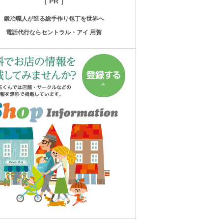
［ PR ］
鍛冶職人が造る総手作り包丁を世界へ
電話代行ならセントラル・アイ 用賀