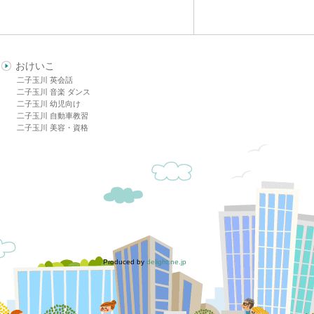
おけいこ
二子玉川 英会話
二子玉川 音楽 ダンス
二子玉川 幼児向け
二子玉川 自動車教習
二子玉川 美容・資格
Produced by
delight.ne.jp