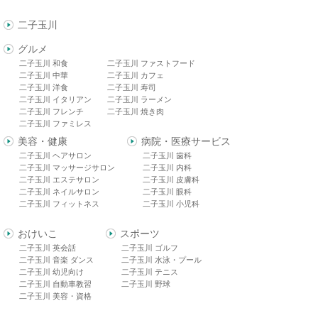
二子玉川
グルメ
二子玉川 和食
二子玉川 ファストフード
二子玉川 中華
二子玉川 カフェ
二子玉川 洋食
二子玉川 寿司
二子玉川 イタリアン
二子玉川 ラーメン
二子玉川 フレンチ
二子玉川 焼き肉
二子玉川 ファミレス
美容・健康
病院・医療サービス
二子玉川 ヘアサロン
二子玉川 歯科
二子玉川 マッサージサロン
二子玉川 内科
二子玉川 エステサロン
二子玉川 皮膚科
二子玉川 ネイルサロン
二子玉川 眼科
二子玉川 フィットネス
二子玉川 小児科
おけいこ
スポーツ
二子玉川 英会話
二子玉川 ゴルフ
二子玉川 音楽 ダンス
二子玉川 水泳・プール
二子玉川 幼児向け
二子玉川 テニス
二子玉川 自動車教習
二子玉川 野球
二子玉川 美容・資格