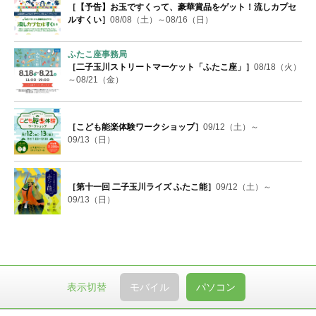
［【予告】お玉ですくって、豪華賞品をゲット！流しカプセ
ルすくい］
08/08（土）～08/16（日）
ふたこ座事務局
［二子玉川ストリートマーケット「ふたこ座」］
08/18（火）
～08/21（金）
［こども能楽体験ワークショップ］
09/12（土）～
09/13（日）
［第十一回 二子玉川ライズ ふたこ能］
09/12（土）～
09/13（日）
表示切替
モバイル
パソコン