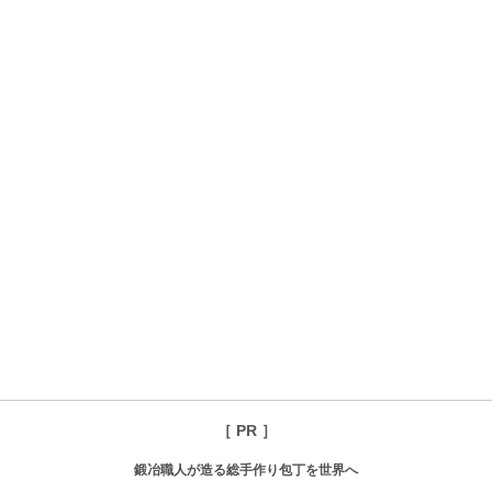
［ PR ］
鍛冶職人が造る総手作り包丁を世界へ