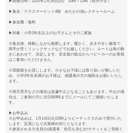
▶開催日時：2025年1月26日(日) 10時～12時（雨天中止）
▶集合：テラスマーケット4階 めだかの池レクチャールーム
▶参加費：無料
▶対象：小学3年生以上のお子さんとそのご家族
※集合後、移動しながら観察します。暖かく、歩きやすい服装で、
両手が空くリュックサックなどでお越しください。ルートは鳥の動
きにあわせて、決定します。安全面の観点からベビーカーのお客様
はご参加いただけません。
※双眼鏡をお貸しします。小さなお子様には取り扱いが難しいた
め、小学3年生未満のお子様は、保護者の方の補助をお願いいたし
ます。
※雨天荒天などの場合は急遽中止となることもあります。中止の場
合は、ご参加の方に当日朝9時までにメールにてご連絡いたしま
す。
▶お申込み
※お申込みは、1月14日(火)10時よりピーテックスのみで受付いた
します。定員になり次第締め切りとなります。
※参加される方全員分(保護者、幼児も含む)のチケットをご登録く