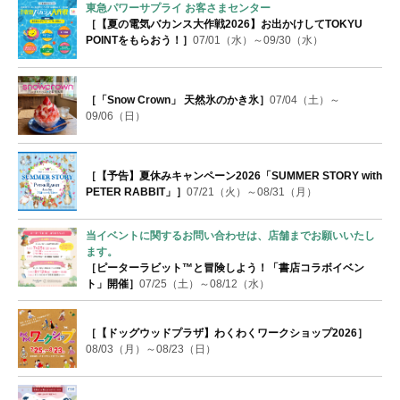
東急パワーサプライ お客さまセンター
［【夏の電気バカンス大作戦2026】お出かけしてTOKYU
POINTをもらおう！］
07/01（水）～09/30（水）
［「Snow Crown」 天然氷のかき氷］
07/04（土）～
09/06（日）
［【予告】夏休みキャンペーン2026「SUMMER STORY with
PETER RABBIT」］
07/21（火）～08/31（月）
当イベントに関するお問い合わせは、店舗までお願いいたし
ます。
［ピーターラビット™と冒険しよう！「書店コラボイベン
ト」開催］
07/25（土）～08/12（水）
［【ドッグウッドプラザ】わくわくワークショップ2026］
08/03（月）～08/23（日）