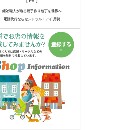
［ PR ］
鍛冶職人が造る総手作り包丁を世界へ
電話代行ならセントラル・アイ 用賀