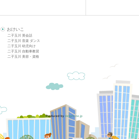
おけいこ
二子玉川 英会話
二子玉川 音楽 ダンス
二子玉川 幼児向け
二子玉川 自動車教習
二子玉川 美容・資格
Produced by
delight.ne.jp