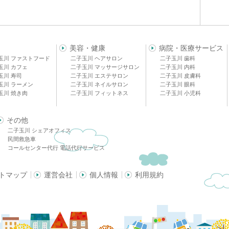
美容・健康
病院・医療サービス
玉川 ファストフード
二子玉川 ヘアサロン
二子玉川 歯科
玉川 カフェ
二子玉川 マッサージサロン
二子玉川 内科
玉川 寿司
二子玉川 エステサロン
二子玉川 皮膚科
玉川 ラーメン
二子玉川 ネイルサロン
二子玉川 眼科
玉川 焼き肉
二子玉川 フィットネス
二子玉川 小児科
その他
二子玉川 シェアオフィス
民間救急車
コールセンター代行 電話代行サービス
トマップ
運営会社
個人情報
利用規約