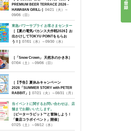
PREMIUM BEER TERRACE 2026 -
HAWAIIAN GRILL-］
04/21（火）～
09/06（日）
東急パワーサプライ お客さまセンター
［【夏の電気バカンス大作戦2026】お
出かけしてTOKYU POINTをもらお
う！］
07/01（水）～09/30（水）
［「Snow Crown」 天然氷のかき氷］
07/04（土）～09/06（日）
［【予告】夏休みキャンペーン
2026「SUMMER STORY with PETER
RABBIT」］
07/21（火）～08/31（月）
当イベントに関するお問い合わせは、店
舗までお願いいたします。
［ピーターラビット™と冒険しよう！
「書店コラボイベント」開催］
07/25（土）～08/12（水）