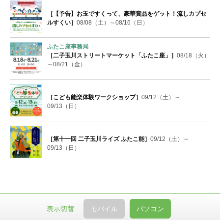
［【予告】お玉ですくって、豪華賞品をゲット！流しカプセ
ルすくい］
08/08（土）～08/16（日）
ふたこ座事務局
［二子玉川ストリートマーケット「ふたこ座」］
08/18（火）
～08/21（金）
［こども能楽体験ワークショップ］
09/12（土）～
09/13（日）
［第十一回 二子玉川ライズ ふたこ能］
09/12（土）～
09/13（日）
表示切替
モバイル
パソコン