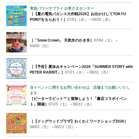
東急パワーサプライ お客さまセンター
［【夏の電気バカンス大作戦2026】お出かけしてTOKYU
POINTをもらおう！］
07/01（水）～09/30（水）
［「Snow Crown」 天然氷のかき氷］
07/04（土）～
09/06（日）
［【予告】夏休みキャンペーン2026「SUMMER STORY with
PETER RABBIT」］
07/21（火）～08/31（月）
当イベントに関するお問い合わせは、店舗までお願いいたし
ます。
［ピーターラビット™と冒険しよう！「書店コラボイベン
ト」開催］
07/25（土）～08/12（水）
［【ドッグウッドプラザ】わくわくワークショップ2026］
08/03（月）～08/23（日）