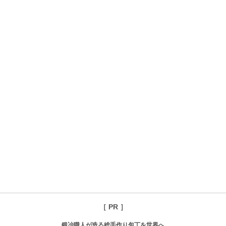
［ PR ］
鍛冶職人が造る総手作り包丁を世界へ