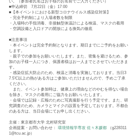
い。（参加者氏名はお子様のお名前でご入力ください）
■申込締切 7月22日（金）17:00
■【本イベントにおける新型コロナウイルス感染症対策】
・完全予約制により入場者数を制限
・入場時の手指消毒、非接触型体温計による検温、マスクの着用
・空調設備と入口ドアの開放による換気の徹底
■注意事項
・本イベントは完全予約制となります。期日までにご予約をお願い
します。
・親子での参加をお願いいたします。また、密集を避けるため、参
加のお子様一人につき、保護者様はお一人までとさせていただきま
す。
・感染症拡大防止のため、検温と消毒を実施しております。当日3
7.5℃以上の熱がある方はご参加いただけませんので、予めご了承
ください。
また、イベント参加時は、健康上の理由などのやむを得ない場合
を除き、マスクの着用にご協力をお願いいたします。
・会場では記録・広報のために写真撮影を行う予定です。また、研
究調査のため、カメラとマイクの設置を予定しております。不都合
のある方は、当日会場にてお申し出ください。
主催：東京都市大学 北村研究室
企画提案・お問い合わせ：
環境情報学専攻 佐々木媛都
（g228311
1@tcu.ac.jp）