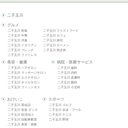
二子玉川
グルメ
二子玉川 和食
二子玉川 ファストフード
二子玉川 中華
二子玉川 カフェ
二子玉川 洋食
二子玉川 寿司
二子玉川 イタリアン
二子玉川 ラーメン
二子玉川 フレンチ
二子玉川 焼き肉
二子玉川 ファミレス
美容・健康
病院・医療サービス
二子玉川 ヘアサロン
二子玉川 歯科
二子玉川 マッサージサロン
二子玉川 内科
二子玉川 エステサロン
二子玉川 皮膚科
二子玉川 ネイルサロン
二子玉川 眼科
二子玉川 フィットネス
二子玉川 小児科
おけいこ
スポーツ
二子玉川 英会話
二子玉川 ゴルフ
二子玉川 音楽 ダンス
二子玉川 水泳・プール
二子玉川 幼児向け
二子玉川 テニス
二子玉川 自動車教習
二子玉川 野球
二子玉川 美容・資格