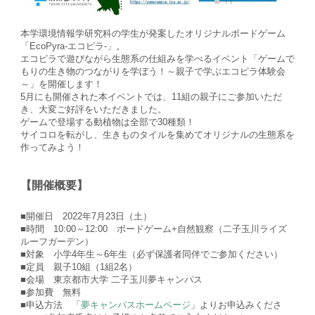
本学環境情報学研究科の学生が発案したオリジナルボードゲーム
「EcoPyra-エコピラ-」。
エコピラで遊びながら生態系の仕組みを学べるイベント「ゲームで
もりの生き物のつながりを学ぼう！～親子で学ぶエコピラ体験会
～」を開催します！
5月にも開催された本イベントでは、11組の親子にご参加いただ
き、大変ご好評をいただきました。
ゲームで登場する動植物は全部で30種類！
サイコロを転がし、生きものタイルを集めてオリジナルの生態系を
作ってみよう！
【開催概要】
■開催日 2022年7月23日（土）
■時間 10:00～12:00 ボードゲーム+自然観察（二子玉川ライズ
ルーフガーデン）
■対象 小学4年生～6年生（必ず保護者同伴でご参加ください）
■定員 親子10組（1組2名）
■会場 東京都市大学 二子玉川夢キャンパス
■参加費 無料
■申込方法 「
夢キャンパスホームページ
」よりお申込みくださ