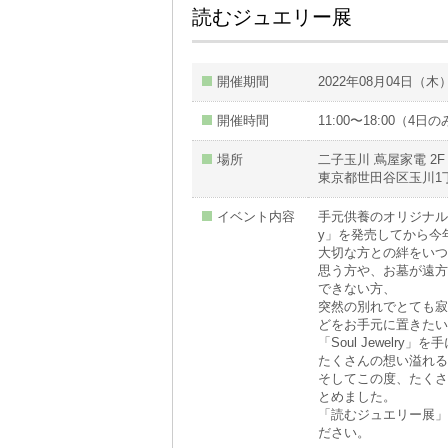
読むジュエリー展
開催期間
2022年08月04日（木
開催時間
11:00〜18:00（4日の
場所
二子玉川 蔦屋家電 2F E
東京都世田谷区玉川1丁
イベント内容
手元供養のオリジナルブラ
y」を発売してから今
大切な方との絆をいつ
思う方や、お墓が遠方
できない方、
突然の別れでとても寂
どをお手元に置きたい
「Soul Jewelr
たくさんの想い溢れる
そしてこの度、たくさ
とめました。
「読むジュエリー展」
ださい。