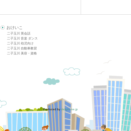
おけいこ
二子玉川 英会話
二子玉川 音楽 ダンス
二子玉川 幼児向け
二子玉川 自動車教習
二子玉川 美容・資格
Produced by
delight.ne.jp