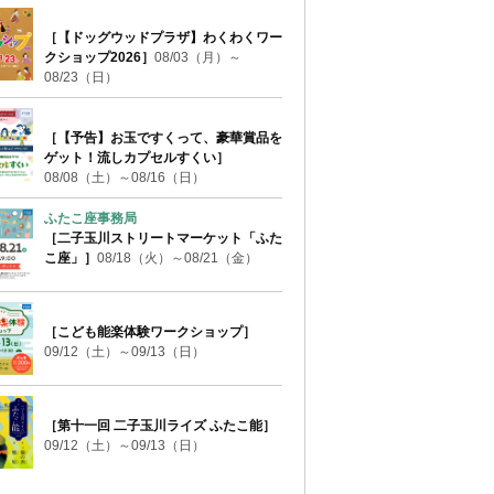
［【ドッグウッドプラザ】わくわくワー
クショップ2026］
08/03（月）～
08/23（日）
［【予告】お玉ですくって、豪華賞品を
ゲット！流しカプセルすくい］
08/08（土）～08/16（日）
ふたこ座事務局
［二子玉川ストリートマーケット「ふた
こ座」］
08/18（火）～08/21（金）
［こども能楽体験ワークショップ］
09/12（土）～09/13（日）
［第十一回 二子玉川ライズ ふたこ能］
09/12（土）～09/13（日）