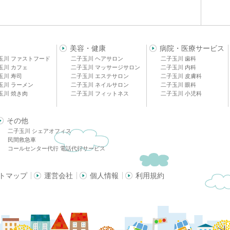
美容・健康
病院・医療サービス
玉川 ファストフード
二子玉川 ヘアサロン
二子玉川 歯科
玉川 カフェ
二子玉川 マッサージサロン
二子玉川 内科
玉川 寿司
二子玉川 エステサロン
二子玉川 皮膚科
玉川 ラーメン
二子玉川 ネイルサロン
二子玉川 眼科
玉川 焼き肉
二子玉川 フィットネス
二子玉川 小児科
その他
二子玉川 シェアオフィス
民間救急車
コールセンター代行 電話代行サービス
トマップ
運営会社
個人情報
利用規約