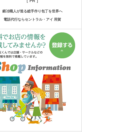
［ PR ］
鍛冶職人が造る総手作り包丁を世界へ
電話代行ならセントラル・アイ 用賀