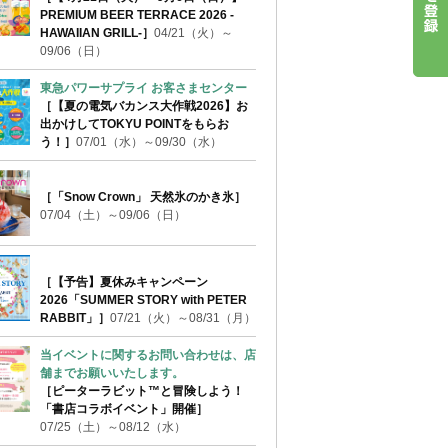
PREMIUM BEER TERRACE 2026 -
HAWAIIAN GRILL-］
04/21（火）～
09/06（日）
東急パワーサプライ お客さまセンター
［【夏の電気バカンス大作戦2026】お
出かけしてTOKYU POINTをもらお
う！］
07/01（水）～09/30（水）
［「Snow Crown」 天然氷のかき氷］
07/04（土）～09/06（日）
［【予告】夏休みキャンペーン
2026「SUMMER STORY with PETER
RABBIT」］
07/21（火）～08/31（月）
当イベントに関するお問い合わせは、店
舗までお願いいたします。
［ピーターラビット™と冒険しよう！
「書店コラボイベント」開催］
07/25（土）～08/12（水）