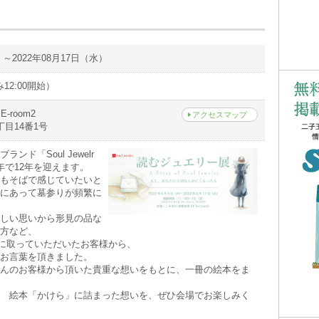
）～2022年08月17日（水）
み12:00開始）
-room2
アクセスマップ
目14番1号
ンド「Soul Jewelr
年で12年を迎えます。
もそばで感じていたいと
にあって墓参りが頻繁に
しい思いから形見の品な
方など、
y」を手に取っていただいたお客様から、
お言葉を頂きました。
んのお客様から頂いた貴重な想いをもとに、一冊の絵本をま
 絵本「かけら」に詰まった想いを、ぜひ会場でお楽しみく