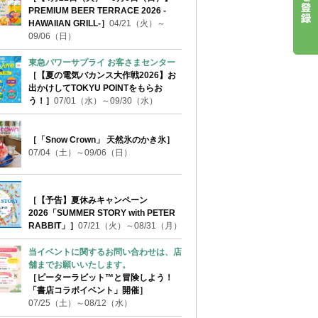
PREMIUM BEER TERRACE 2026 -
HAWAIIAN GRILL-］
04/21（火）～
09/06（日）
東急パワーサプライ お客さまセンター
［【夏の電気バカンス大作戦2026】お
出かけしてTOKYU POINTをもらお
う！］
07/01（水）～09/30（水）
［「Snow Crown」 天然氷のかき氷］
07/04（土）～09/06（日）
［【予告】夏休みキャンペーン
2026「SUMMER STORY with PETER
RABBIT」］
07/21（火）～08/31（月）
当イベントに関するお問い合わせは、店
舗までお願いいたします。
［ピーターラビット™と冒険しよう！
「書店コラボイベント」開催］
07/25（土）～08/12（水）