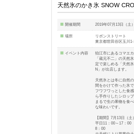
天然氷のかき氷 SNOW CR
開催期間
2019年07月13日（土
場所
リボンストリート
東京都世田谷区玉川1-1
イベント内容
狛江市にあるコマエカ
「蔵元不二」の天然氷
定で楽しめる「天然氷の
N」が出店します。
天然氷とは冬に自然の
間をかけて作った氷で
フワフワっとした食感
ら手作りしたシロップ
まるで生の果物を食べ
な味わいです。
【期間】7月13日（土
平日11：00～17：00
8：00
※天候により営業中止