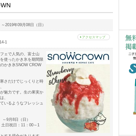
OWN
）～2019年09月08日（日）
アクセスマップ
4-1
フェで人気の、富士山
を使ったかき氷を期間限
かき氷SNOW CROW
寒さだけでじっくりと時
、
が魅力です。生の果実か
は、
ているようなフレッシュ
）～9月8日（日）
 土日祝日：11：00～1
とする場合があります。