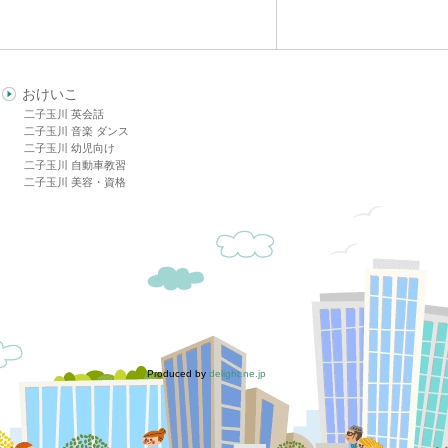
おけいこ
二子玉川 英会話
二子玉川 音楽 ダンス
二子玉川 幼児向け
二子玉川 自動車教習
二子玉川 美容・資格
Produced by
delight.ne.jp