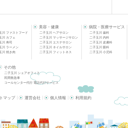
美容・健康
病院・医療サービス
玉川 ファストフード
二子玉川 ヘアサロン
二子玉川 歯科
玉川 カフェ
二子玉川 マッサージサロン
二子玉川 内科
玉川 寿司
二子玉川 エステサロン
二子玉川 皮膚科
玉川 ラーメン
二子玉川 ネイルサロン
二子玉川 眼科
玉川 焼き肉
二子玉川 フィットネス
二子玉川 小児科
その他
二子玉川 シェアオフィス
民間救急車
コールセンター代行 電話代行サービス
トマップ
運営会社
個人情報
利用規約