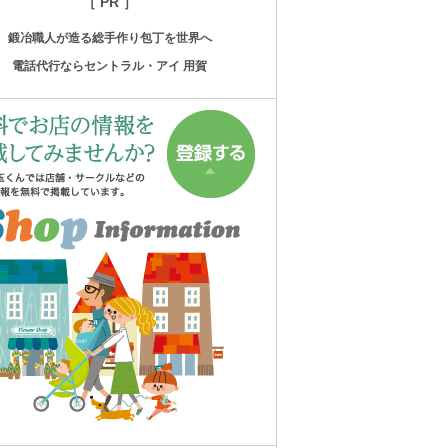
［ PR ］
鍛冶職人が造る総手作り包丁を世界へ
電話代行ならセントラル・アイ 用賀