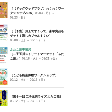
［【ドッグウッドプラザ】わくわくワー
クショップ2026］
08/03（月）～
08/23（日）
［【予告】お玉ですくって、豪華賞品を
ゲット！流しカプセルすくい］
08/08（土）～08/16（日）
ふたこ座事務局
［二子玉川ストリートマーケット「ふた
こ座」］
08/18（火）～08/21（金）
［こども能楽体験ワークショップ］
09/12（土）～09/13（日）
［第十一回 二子玉川ライズ ふたこ能］
09/12（土）～09/13（日）