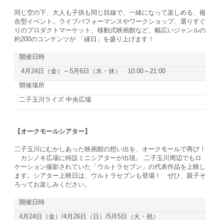
同じ空の下、大人も子供も同じ目線で、一緒になって楽しめる、複
合型イベント。ライブパフォーマンスやワークショップ、選りすぐ
りのプロダクトマーケット、移動式映画館など、幅広いジャンルの
約200のコンテンツが 「縁日」を盛り上げます！
開催日時
4月24日（金）～5月6日（水・休） 10:00～21:00
開催場所
二子玉川ライズ 中央広場
【オークモールシアター】
二子玉川にむかしあった映画館の想い出を、オークモールで再び！
カシノキ広場に特設ミニシアターが出現。 二子玉川周辺でもロ
ケーション撮影されていた「ウルトラセブン」の代表作品を上映し
ます。シアター上映日は、ウルトラセブンも登場！ ぜひ、親子そ
ろってお楽しみください。
開催日時
4月24日（金）/4月26日（日）/5月5日（火・祝）