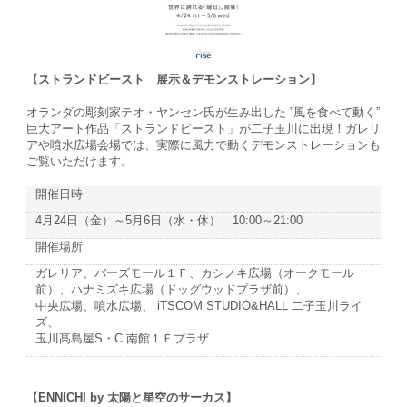
【ストランドビースト 展示＆デモンストレーション】
オランダの彫刻家テオ・ヤンセン氏が生み出した ”風を食べて動く”
巨大アート作品「ストランドビースト」が二子玉川に出現！ガレリ
アや噴水広場会場では、実際に風力で動くデモンストレーションも
ご覧いただけます。
開催日時
4月24日（金）～5月6日（水・休） 10:00～21:00
開催場所
ガレリア、バーズモール１Ｆ、カシノキ広場（オークモール
前）、ハナミズキ広場（ドッグウッドプラザ前）、
中央広場、噴水広場、 iTSCOM STUDIO&HALL 二子玉川ライ
ズ、
玉川髙島屋S・C 南館１Ｆプラザ
【ENNICHI by 太陽と星空のサーカス】