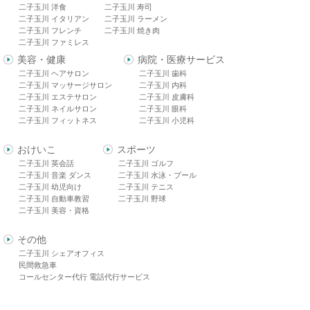
二子玉川 洋食
二子玉川 寿司
二子玉川 イタリアン
二子玉川 ラーメン
二子玉川 フレンチ
二子玉川 焼き肉
二子玉川 ファミレス
美容・健康
病院・医療サービス
二子玉川 ヘアサロン
二子玉川 歯科
二子玉川 マッサージサロン
二子玉川 内科
二子玉川 エステサロン
二子玉川 皮膚科
二子玉川 ネイルサロン
二子玉川 眼科
二子玉川 フィットネス
二子玉川 小児科
おけいこ
スポーツ
二子玉川 英会話
二子玉川 ゴルフ
二子玉川 音楽 ダンス
二子玉川 水泳・プール
二子玉川 幼児向け
二子玉川 テニス
二子玉川 自動車教習
二子玉川 野球
二子玉川 美容・資格
その他
二子玉川 シェアオフィス
民間救急車
コールセンター代行 電話代行サービス