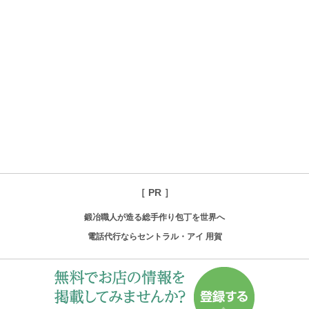
［ PR ］
鍛冶職人が造る総手作り包丁を世界へ
電話代行ならセントラル・アイ 用賀