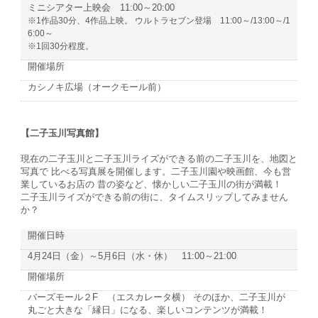
ミニシアター上映会 11:00～20:00
※1作品30分、4作品上映。 ウルトラセブン登場 11:00～/13:00～/1
6:00～
※1回30分程度。
開催場所
カシノキ広場（オークモール前）
【二子玉川写真館】
現在の二子玉川と二子玉川ライズができる前の二子玉川を、地図と
写真で 比べる写真展を開催します。二子玉川園や映画館、今も営
業しているお店の 昔の姿など、懐かしい二子玉川の街が満載！
二子玉川ライズができる前の街に、タイムスリップしてみません
か？
開催日時
4月24日（金）～5月6日（水・休） 11:00～21:00
開催場所
バーズモール２F （エスカレータ横） そのほか、二子玉川が
丸ごと大きな「縁日」になる、楽しいコンテンツが満載！