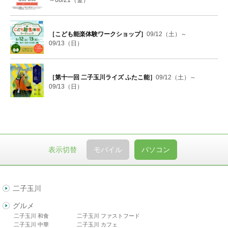
～08/21（金）
［こども能楽体験ワークショップ］
09/12（土）～
09/13（日）
［第十一回 二子玉川ライズ ふたこ能］
09/12（土）～
09/13（日）
表示切替
モバイル
パソコン
二子玉川
グルメ
二子玉川 和食
二子玉川 ファストフード
二子玉川 中華
二子玉川 カフェ