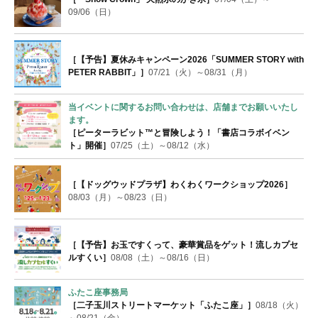
09/06（日）
［【予告】夏休みキャンペーン2026「SUMMER STORY with
PETER RABBIT」］
07/21（火）～08/31（月）
当イベントに関するお問い合わせは、店舗までお願いいたし
ます。
［ピーターラビット™と冒険しよう！「書店コラボイベン
ト」開催］
07/25（土）～08/12（水）
［【ドッグウッドプラザ】わくわくワークショップ2026］
08/03（月）～08/23（日）
［【予告】お玉ですくって、豪華賞品をゲット！流しカプセ
ルすくい］
08/08（土）～08/16（日）
ふたこ座事務局
［二子玉川ストリートマーケット「ふたこ座」］
08/18（火）