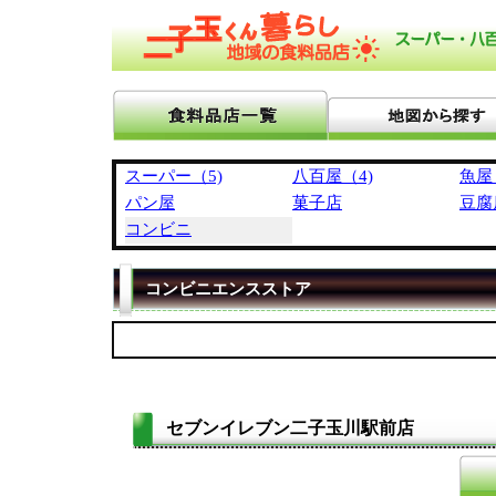
スーパー（5)
八百屋（4)
魚屋
パン屋
菓子店
豆腐
コンビニ
コンビニエンスストア
セブンイレブン二子玉川駅前
店