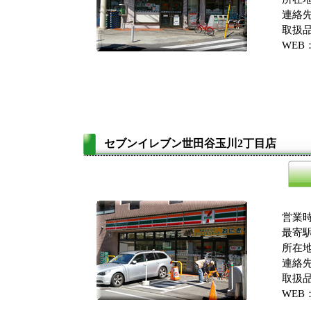
連絡先：
取扱品
WEB
セブンイレブン世田谷玉川2丁目店
営業
最寄駅
所在
連絡先：
取扱品
WEB