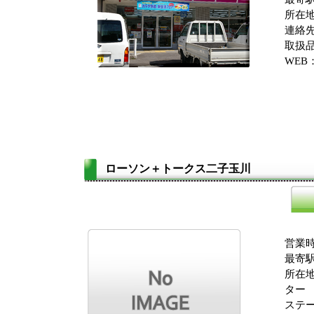
所在
連絡先：
取扱品
WEB
ローソン＋トークス
二子玉川
営業時
最寄駅
所在地
ター
ステー